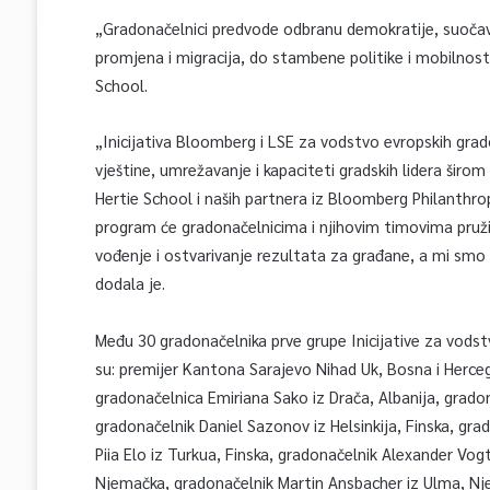
„Gradonačelnici predvode odbranu demokratije, suočav
promjena i migracija, do stambene politike i mobilnosti”
School.
„Inicijativa Bloomberg i LSE za vodstvo evropskih grad
vještine, umrežavanje i kapaciteti gradskih lidera šir
Hertie School i naših partnera iz Bloomberg Philanthro
program će gradonačelnicima i njihovim timovima pruži
vođenje i ostvarivanje rezultata za građane, a mi smo 
dodala je.
Među 30 gradonačelnika prve grupe Inicijative za vods
su: premijer Kantona Sarajevo Nihad Uk, Bosna i Herce
gradonačelnica Emiriana Sako iz Drača, Albanija, grado
gradonačelnik Daniel Sazonov iz Helsinkija, Finska, gra
Piia Elo iz Turkua, Finska, gradonačelnik Alexander Vog
Njemačka, gradonačelnik Martin Ansbacher iz Ulma, Nje