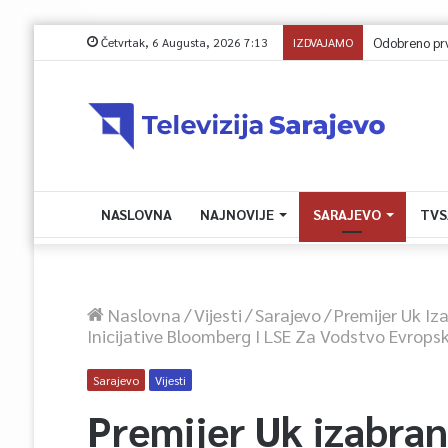
Četvrtak, 6 Augusta, 2026 7:13
IZDVAJAMO
NASLOVNA
NAJNOVIJE
SARAJEVO
TVS
Naslovna
/
Vijesti
/
Sarajevo
/
Premijer Uk Iz
Inicijative Bloomberg I LSE Za Vodstvo Evrops
Sarajevo
Vijesti
Premijer Uk izabran