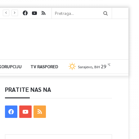
℃
29
 KORUPCIJU
TV RASPORED
Sarajevo, BiH
PRATITE NAS NA