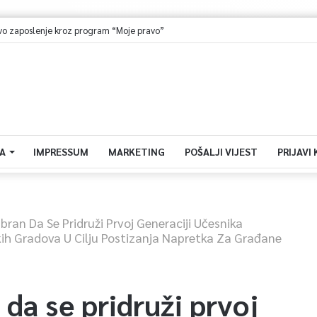
A
IMPRESSUM
MARKETING
POŠALJI VIJEST
PRIJAVI
abran Da Se Pridruži Prvoj Generaciji Učesnika
kih Gradova U Cilju Postizanja Napretka Za Građane
 da se pridruži prvoj