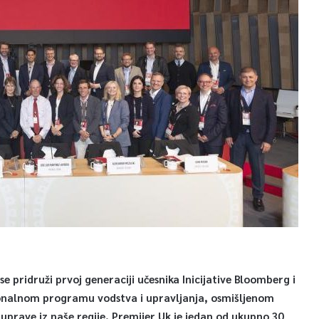
 pridruži prvoj generaciji učesnika Inicijative Bloomberg i
onalnom programu vodstva i upravljanja, osmišljenom
uprave iz naše regije. Premijer Uk je jedan od ukupno 30