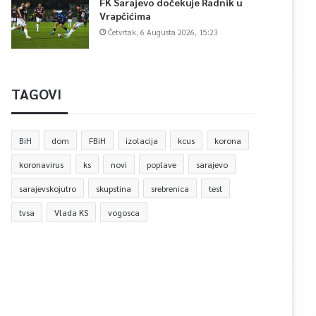
FK Sarajevo dočekuje Radnik u
Vrapčićima
Četvrtak, 6 Augusta 2026, 15:23
TAGOVI
BiH
dom
FBiH
izolacija
kcus
korona
koronavirus
ks
novi
poplave
sarajevo
sarajevskojutro
skupstina
srebrenica
test
tvsa
Vlada KS
vogosca