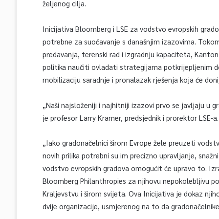
željenog cilja.
Inicijativa Bloomberg i LSE za vodstvo evropskih grado
potrebne za suočavanje s današnjim izazovima. Tokom
predavanja, terenski rad i izgradnju kapaciteta, Kanton
politika naučiti ovladati strategijama potkrijepljenim
mobilizaciju saradnje i pronalazak rješenja koja će do
„Naši najsloženiji i najhitniji izazovi prvo se javljaju 
je profesor Larry Kramer, predsjednik i prorektor LSE-a.
„Iako gradonačelnici širom Evrope žele preuzeti vodstv
novih prilika potrebni su im precizno upravljanje, snažni
vodstvo evropskih gradova omogućit će upravo to. Izr
Bloomberg Philanthropies za njihovu nepokolebljivu po
Kraljevstvu i širom svijeta. Ova Inicijativa je dokaz nj
dvije organizacije, usmjerenog na to da gradonačelnike