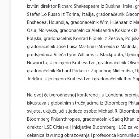
izvršni direktor Richard Shakespeare iz Dublina, Irska, 
Stefan Lo Russo iz Torina, Italija, gradonačelnik Giaco
Enshedea, Holandija, gradonačelnik Wim Hillenaar iz Maa
Osla, Norveška, gradonačelnica Aleksandra Kosiorek iz 
Poljska, gradonačelnik Konrad Fijołek iz Žešova, Poljsk
gradonačelnik José Luisa Martínez-Almeida iz Madrida, 
predsjednica Vijeća Lynn Williams iz Blackpoola, Ujedinj
Newporta, Ujedinjeno Kraljevstvo, gradonačelnik Oliver
gradonačelnik Richard Parker iz Zapadnog Midlendsa, U
Jorkšira, Ujedinjeno Kraljevstvo i gradonačelnik Ihor Sa
Na ovoj četverodnevnoj konferenciji u Londonu premijer 
iskustava s globalnim stručnjacima iz Bloomberg Philan
svijeta, uključujući sljedeće osobe: Michael R. Bloombe
Bloomberg Philanthropies, gradonačelnik Sadiq Khan iz
direktor LSE Cities-a i Inicijative Bloomberg i LSE za
dekanica Izvršnog obrazovanja i profesorica komunikacije 