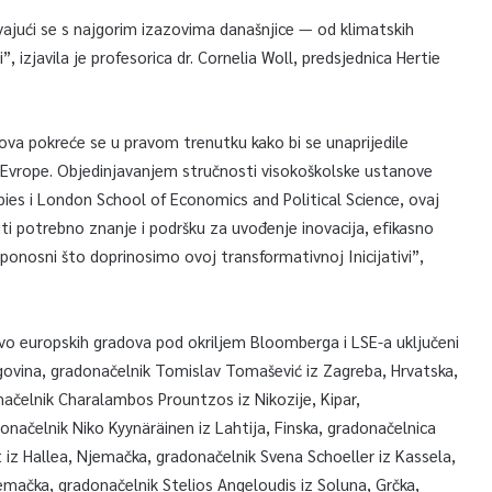
ajući se s najgorim izazovima današnjice — od klimatskih
, izjavila je profesorica dr. Cornelia Woll, predsjednica Hertie
ova pokreće se u pravom trenutku kako bi se unaprijedile
om Evrope. Objedinjavanjem stručnosti visokoškolske ustanove
pies i London School of Economics and Political Science, ovaj
ti potrebno znanje i podršku za uvođenje inovacija, efikasno
ponosni što doprinosimo ovoj transformativnoj Inicijativi”,
tvo europskih gradova pod okriljem Bloomberga i LSE-a uključeni
govina, gradonačelnik Tomislav Tomašević iz Zagreba, Hrvatska,
načelnik Charalambos Prountzos iz Nikozije, Kipar,
donačelnik Niko Kyynäräinen iz Lahtija, Finska, gradonačelnica
t iz Hallea, Njemačka, gradonačelnik Svena Schoeller iz Kassela,
mačka, gradonačelnik Stelios Angeloudis iz Soluna, Grčka,