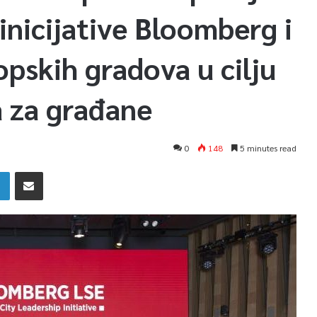
inicijative Bloomberg i
pskih gradova u cilju
a za građane
0
148
5 minutes read