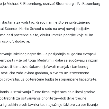
avio je Michael R. Bloomberg, osnivač Bloomberg L.P. i Bloomberg
m vlastima za vodstvo, drago nam je što se pridružujemo
 Science i Hertie School u radu na ovoj novoj inicijativi.
mo dati potrebne alate, obuku i mreže podrške koje su im
 uspiju”, dodao je.
varivanje lokalnog napretka – a posljednjih su godina evropski
lijentnost i više od toga. Međutim, i dalje se suočavaju s nizom
blažavati klimatske šokove, rješavati manjak stambenog
ti rastućim zahtjevima građana, a sve to uz istovremeno
j birokratiji, uz opterećene budžete i ograničene kapacitete.
nih u istraživanju Eurocitiesa izvještava da njihovi gradovi
 potrebnih za ostvarivanje prioriteta—dok dvije trećine
 i gradskih predstavnika kao najvažnije faktore za postizanje