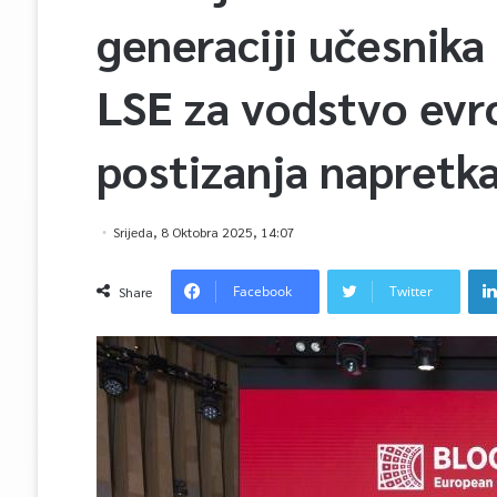
generaciji učesnika 
LSE za vodstvo evro
postizanja napretk
Srijeda, 8 Oktobra 2025, 14:07
Facebook
Twitter
Share