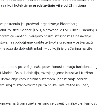
ava koji kolektivno predstavljaju više od 21 miliona
va pokrenula je i predvodi organizacija Bloomberg
d Political Science (LSE), a provode je LSE Cities u saradnji s
ogram će Kantonu Sarajevo pružiti stručnost za rješavanje
ovanja i poboljšanje kvalitete života građana – ostvarujući
rijevoza do dobrobiti mladih—do kojih je građanima najviše
u Londonu potvrđuje našu posvećenost razvoju funkcionalnog,
 Madrid, Oslo i Helsinkija, razmjenjujemo iskustva i tražimo
je upravljanje komunalnim sistemom i podsticanje održive
 svim svojim stanovnicima pruža prilike i kvalitetne usluge”,
pravama širom svijeta jer smo se uvjerili u njihovu efikasnost