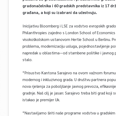
gradonačelnika i 60 gradskih predstavnika iz 17 drž
građana, a koji su izabrani da učestvuju.
Inicijativu Bloomberg i LSE za vodstvo evropskih grado
Philanthropies zajedno s London School of Economics an
visokoškolskom ustanovom Hertie School u Berlinu. Pr
problema, modernizaciju usluga, pojednostavljenje posl
napredak u oblastima—od stambene politike i javnog p
stalo.
“Prisustvo Kantona Sarajevo na ovom važnom forumu 
modernog i inkluzivnog grada. U društvu partnera poput
nova rješenja za poboljšanje javnog prevoza, efikasni
gradnje. Naš cilj je jasan: Sarajevo treba biti grad koji
istakao je premijer Uk.
“Nastavljamo širiti naše programe vodstva u gradskim u