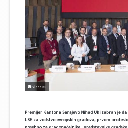
Vlada KS
Premijer Kantona Sarajevo Nihad Uk izabran je da se
LSE za vodstvo evropskih gradova, prvom profesi
posebno za gradonačelnike i predstavnike gradske 