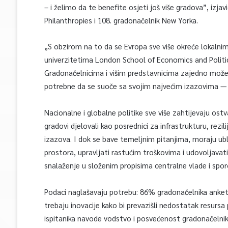
– i želimo da te benefite osjeti još više gradova”, izj
Philanthropies i 108. gradonačelnik New Yorka.
„S obzirom na to da se Evropa sve više okreće lokalni
univerzitetima London School of Economics and Political
Gradonačelnicima i višim predstavnicima zajedno može
potrebne da se suoče sa svojim najvećim izazovima — i
Nacionalne i globalne politike sve više zahtijevaju ost
gradovi djelovali kao posrednici za infrastrukturu, rezi
izazova. I dok se bave temeljnim pitanjima, moraju u
prostora, upravljati rastućim troškovima i udovoljava
snalaženje u složenim propisima centralne vlade i sporo
Podaci naglašavaju potrebu: 86% gradonačelnika anketira
trebaju inovacije kako bi prevazišli nedostatak resursa
ispitanika navode vodstvo i posvećenost gradonačelnika