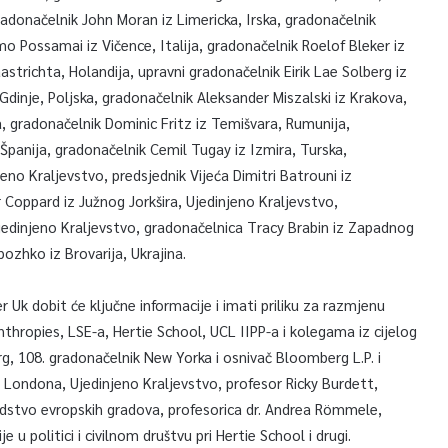
gradonačelnik John Moran iz Limericka, Irska, gradonačelnik
mo Possamai iz Vičence, Italija, gradonačelnik Roelof Bleker iz
strichta, Holandija, upravni gradonačelnik Eirik Lae Solberg iz
Gdinje, Poljska, gradonačelnik Aleksander Miszalski iz Krakova,
a, gradonačelnik Dominic Fritz iz Temišvara, Rumunija,
Španija, gradonačelnik Cemil Tugay iz Izmira, Turska,
eno Kraljevstvo, predsjednik Vijeća Dimitri Batrouni iz
 Coppard iz Južnog Jorkšira, Ujedinjeno Kraljevstvo,
jedinjeno Kraljevstvo, gradonačelnica Tracy Brabin iz Zapadnog
pozhko iz Brovarija, Ukrajina.
Uk dobit će ključne informacije i imati priliku za razmjenu
thropies, LSE-a, Hertie School, UCL IIPP-a i kolegama iz cijelog
rg, 108. gradonačelnik New Yorka i osnivač Bloomberg L.P. i
 Londona, Ujedinjeno Kraljevstvo, profesor Ricky Burdett,
 vodstvo evropskih gradova, profesorica dr. Andrea Römmele,
u politici i civilnom društvu pri Hertie School i drugi.