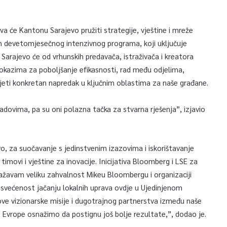
va će Kantonu Sarajevo pružiti strategije, vještine i mreže
 devetomjesečnog intenzivnog programa, koji uključuje
 Sarajevo će od vrhunskih predavača, istraživača i kreatora
 dokazima za poboljšanje efikasnosti, rad među odjelima,
nijeti konkretan napredak u ključnim oblastima za naše građane.
u gradovima, pa su oni polazna tačka za stvarna rješenja”, izjavio
o, za suočavanje s jedinstvenim izazovima i iskorištavanje
 timovi i vještine za inovacije. Inicijativa Bloomberg i LSE za
ažavam veliku zahvalnost Mikeu Bloombergu i organizaciji
svećenost jačanju lokalnih uprava ovdje u Ujedinjenom
ihove vizionarske misije i dugotrajnog partnerstva između naše
 Evrope osnažimo da postignu još bolje rezultate,”, dodao je.