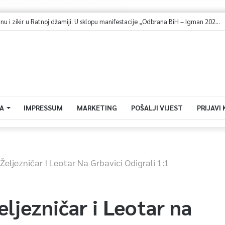
A
IMPRESSUM
MARKETING
POŠALJI VIJEST
PRIJAVI
 Željezničar I Leotar Na Grbavici Odigrali 1:1
eljezničar i Leotar na