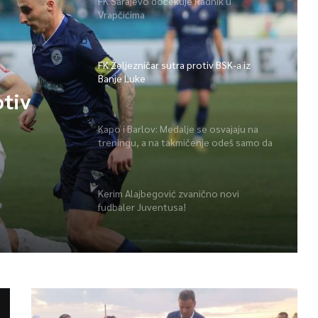
FK Sarajevo dočekuje Radnik u
Vrapčićima
FK Željezničar sutra protiv BSK-a iz
Banje Luke
otiv
Kapo i Barlov: Medalje se osvajaju na
treningu, a na takmičenje odeš samo da
ih pokupiš
Kerim Alajbegović zvanično novi
fudbaler Juventusa!