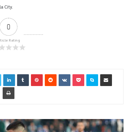
la City.
0
rticle Rating