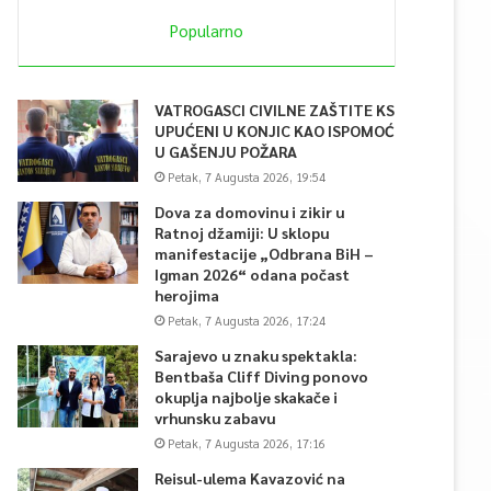
Popularno
VATROGASCI CIVILNE ZAŠTITE KS
UPUĆENI U KONJIC KAO ISPOMOĆ
U GAŠENJU POŽARA
Petak, 7 Augusta 2026, 19:54
Dova za domovinu i zikir u
Ratnoj džamiji: U sklopu
manifestacije „Odbrana BiH –
Igman 2026“ odana počast
herojima
Petak, 7 Augusta 2026, 17:24
Sarajevo u znaku spektakla:
Bentbaša Cliff Diving ponovo
okuplja najbolje skakače i
vrhunsku zabavu
Petak, 7 Augusta 2026, 17:16
Reisul-ulema Kavazović na