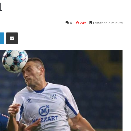
1
0
249
Less than a minute