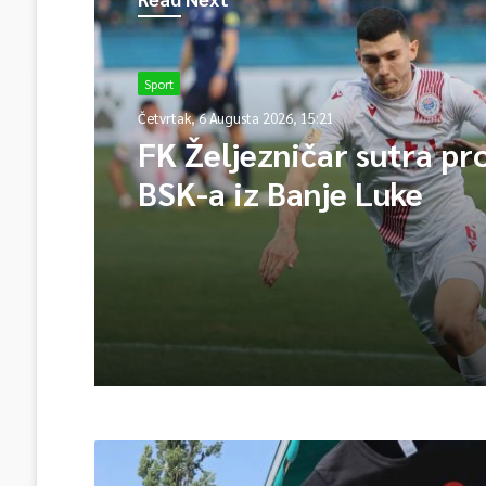
Sport
Četvrtak, 6 Augusta 2026, 15:21
FK Željezničar sutra pr
BSK-a iz Banje Luke