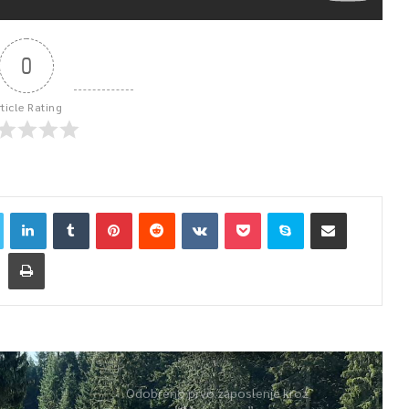
0
rticle Rating
Odobreno prvo zaposlenje kroz