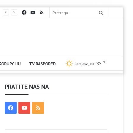
℃
33
 KORUPCIJU
TV RASPORED
Sarajevo, BiH
PRATITE NAS NA