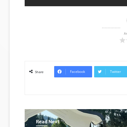
A
Facebook
Twitter
Share
Read Next