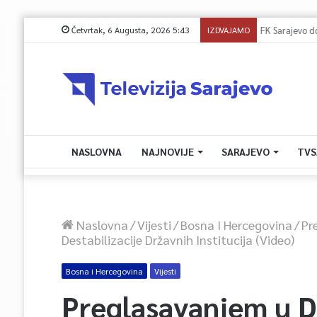
Četvrtak, 6 Augusta, 2026 5:43
IZDVAJAMO
FK Sarajevo 
NASLOVNA
NAJNOVIJE
SARAJEVO
TVS
Naslovna
/
Vijesti
/
Bosna I Hercegovina
/
Pr
Destabilizacije Državnih Institucija (Video)
Bosna i Hercegovina
Vijesti
Preglasavanjem u 