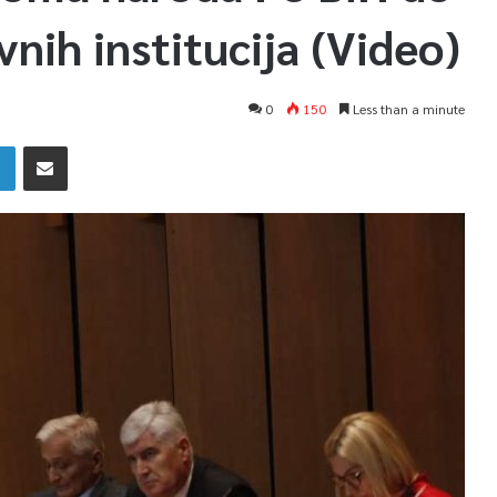
vnih institucija (Video)
0
150
Less than a minute