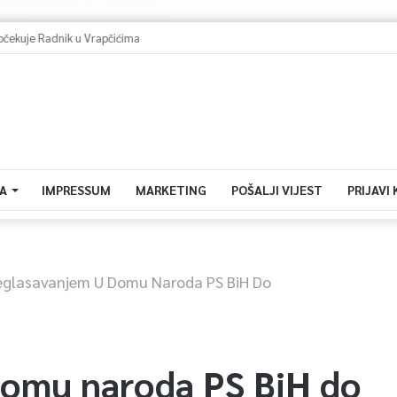
dočekuje Radnik u Vrapčićima
A
IMPRESSUM
MARKETING
POŠALJI VIJEST
PRIJAVI
eglasavanjem U Domu Naroda PS BiH Do
Domu naroda PS BiH do