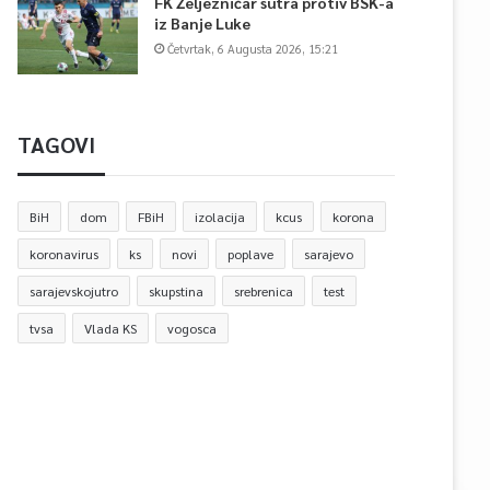
FK Željezničar sutra protiv BSK-a
iz Banje Luke
Četvrtak, 6 Augusta 2026, 15:21
TAGOVI
BiH
dom
FBiH
izolacija
kcus
korona
koronavirus
ks
novi
poplave
sarajevo
sarajevskojutro
skupstina
srebrenica
test
tvsa
Vlada KS
vogosca