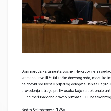
Dom naroda Parlamenta Bosne i Hercegovine zasjedao 
vremena usvojili četiri tačke dnevnog reda, među kojima
na dnevni red uvrstili prijedlog delegata Denisa Bećirov
provođenju istrage protiv osoba koje su pokrenule anti
RS od međunarodno-pravno priznate BiH i nezakonitog ru
Nedim Selimbegović, TVSA