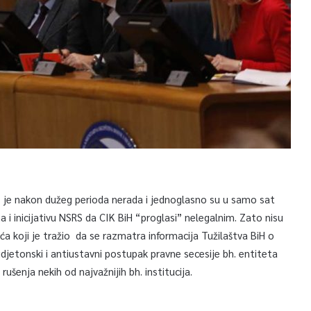
je nakon dužeg perioda nerada i jednoglasno su u samo sat
 i inicijativu NSRS da CIK BiH “proglasi” nelegalnim. Zato nisu
ića koji je tražio da se razmatra informacija Tužilaštva BiH o
djetonski i antiustavni postupak pravne secesije bh. entiteta
šenja nekih od najvažnijih bh. institucija.