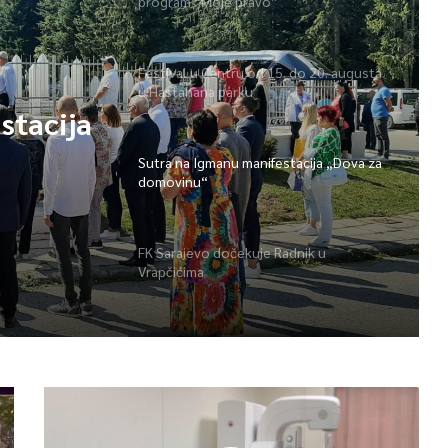
program “Moje pravo”
Festival u Centru od 15. do 20. augusta
u Hastahana parku
adnik u
Sutra na Igmanu manifestacija „Dova za
domovinu“
stacija
FK Sarajevo dočekuje Radnik u
Vrapčićima