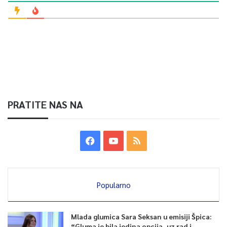
PRATITE NAS NA
Popularno
Mlada glumica Sara Seksan u emisiji Špica:
“Gluma je bila jedina opcija, uz rad i