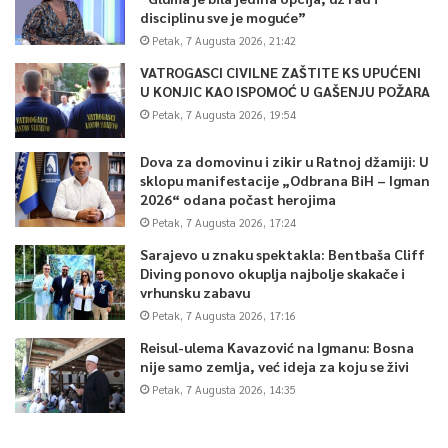
disciplinu sve je moguće”
Petak, 7 Augusta 2026, 21:42
VATROGASCI CIVILNE ZAŠTITE KS UPUĆENI
U KONJIC KAO ISPOMOĆ U GAŠENJU POŽARA
Petak, 7 Augusta 2026, 19:54
Dova za domovinu i zikir u Ratnoj džamiji: U
sklopu manifestacije „Odbrana BiH – Igman
2026“ odana počast herojima
Petak, 7 Augusta 2026, 17:24
Sarajevo u znaku spektakla: Bentbaša Cliff
Diving ponovo okuplja najbolje skakače i
vrhunsku zabavu
Petak, 7 Augusta 2026, 17:16
Reisul-ulema Kavazović na Igmanu: Bosna
nije samo zemlja, već ideja za koju se živi
Petak, 7 Augusta 2026, 14:35