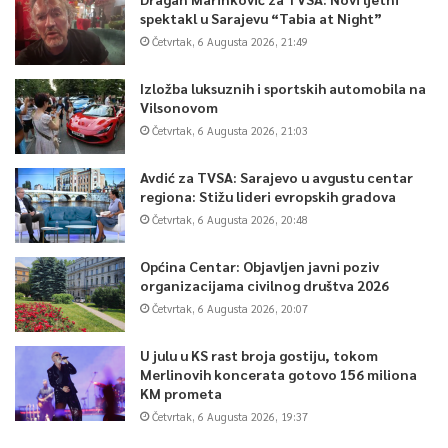
spektakl u Sarajevu “Tabia at Night”
Četvrtak, 6 Augusta 2026, 21:49
Izložba luksuznih i sportskih automobila na
Vilsonovom
Četvrtak, 6 Augusta 2026, 21:03
Avdić za TVSA: Sarajevo u avgustu centar
regiona: Stižu lideri evropskih gradova
Četvrtak, 6 Augusta 2026, 20:48
Općina Centar: Objavljen javni poziv
organizacijama civilnog društva 2026
Četvrtak, 6 Augusta 2026, 20:07
U julu u KS rast broja gostiju, tokom
Merlinovih koncerata gotovo 156 miliona
KM prometa
Četvrtak, 6 Augusta 2026, 19:37