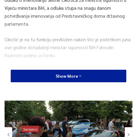
Vijeću ministara BiH, a odluka stupa na snagu danom
potvrđivanja imenovanja od Predstavničkog doma državnog
parlamenta.
Cikotić je na tu funkciju predložen nakon što je početkom juna
ove godine dotadašnji ministar sigurnosti BiH Fahrudin
Radončić podnio ostavku.
Predstavnički dom bi trebao razmatrati i Prijedlog zakona o
Show More
izmjeni i dopunama Zakona o plaćama i drugim naknadama u
sudskim i tužilačkim institucijama BiH, čiji je predlagač: Vijeće
ministara BiH.
Trebali bi biti razmatrani i principi Prijedloga zakona o
sprečavanju sukoba interesa u institucijama vlasti BiH, čiji su
predlagači poslanici: Saša Magazinović, Damir Arnaut i Jasmin
Sarajevo
Emrić, kao i principi Prijedloga zakona o izmjenama i dopunama