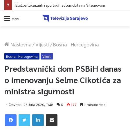
Izložba luksuznih i sportskih automobila na Vilsonovom
Meni
Naslovna
/
Vijesti
/
Bosna I Hercegovina
Bosna i Hercegovina
Vijesti
Predstavnički dom PSBiH danas
o imenovanju Selme Cikotića za
ministra sigurnosti
Četvrtak, 23 Jula 2020, 7:48
0
177
1 minute read