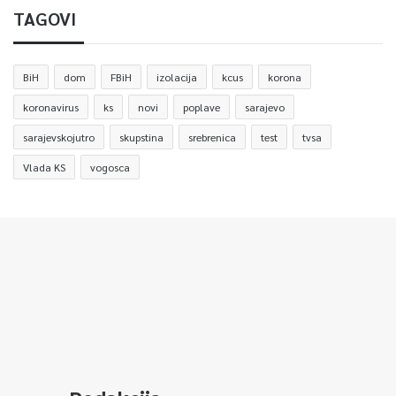
TAGOVI
BiH
dom
FBiH
izolacija
kcus
korona
koronavirus
ks
novi
poplave
sarajevo
sarajevskojutro
skupstina
srebrenica
test
tvsa
Vlada KS
vogosca