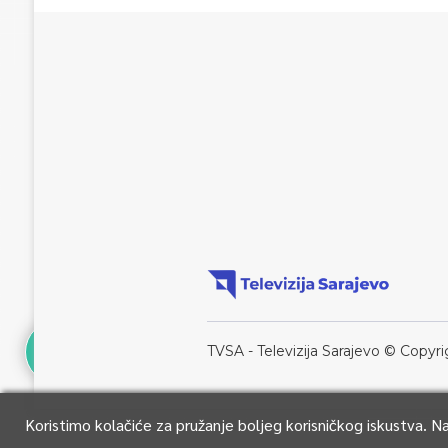
TVSA - Televizija Sarajevo © Copyri
Koristimo kolačiće za pružanje boljeg korisničkog iskustva. 