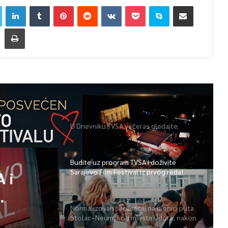
U Dnevniku TVSA večeras gledajte
Budite uz program TVSA i doživite
Sarajevo Film Festival iz prvog reda!
 i
Normalizovan saobraćaj na dionici puta
Stolac–Neum, kod mjesta Udora, nakon
nezgode