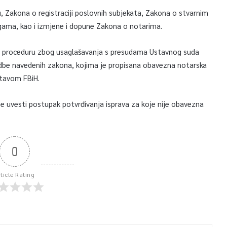
, Zakona o registraciji poslovnih subjekata, Zakona o stvarnim
gama, kao i izmjene i dopune Zakona o notarima.
a u proceduru zbog usaglašavanja s presudama Ustavnog suda
redbe navedenih zakona, kojima je propisana obavezna notarska
stavom FBiH.
uvesti postupak potvrđivanja isprava za koje nije obavezna
0
rticle Rating