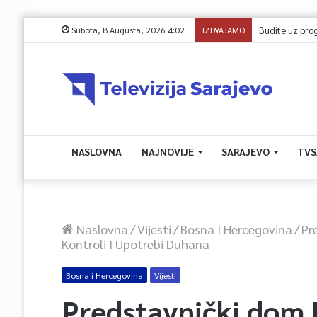
Subota, 8 Augusta, 2026 4:02
IZDVAJAMO
Budite uz program
NASLOVNA
NAJNOVIJE
SARAJEVO
TVS
Naslovna
/
Vijesti
/
Bosna I Hercegovina
/
Pr
Kontroli I Upotrebi Duhana
Bosna i Hercegovina
Vijesti
Predstavnički dom 