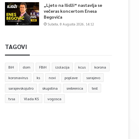
„Ljeto na Ilidži“ nastavlja se
večeras koncertom Enesa
Begovića
Subota, 8 Augusta 2026, 14:12
TAGOVI
BiH
dom
FBiH
izolacija
kcus
korona
koronavirus
ks
novi
poplave
sarajevo
sarajevskojutro
skupstina
srebrenica
test
tvsa
Vlada KS
vogosca