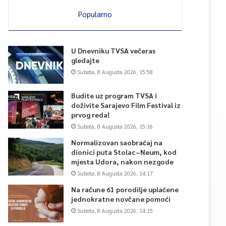
Popularno
U Dnevniku TVSA večeras
gledajte
Subota, 8 Augusta 2026, 15:58
Budite uz program TVSA i
doživite Sarajevo Film Festival iz
prvog reda!
Subota, 8 Augusta 2026, 15:16
Normalizovan saobraćaj na
dionici puta Stolac–Neum, kod
mjesta Udora, nakon nezgode
Subota, 8 Augusta 2026, 14:17
Na račune 61 porodilje uplaćene
jednokratne novčane pomoći
Subota, 8 Augusta 2026, 14:15