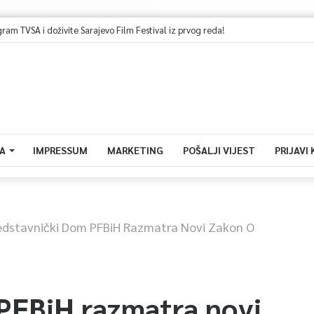
 TVSA i doživite Sarajevo Film Festival iz prvog reda!
A
IMPRESSUM
MARKETING
POŠALJI VIJEST
PRIJAVI
edstavnički Dom PFBiH Razmatra Novi Zakon O
PFBiH razmatra novi