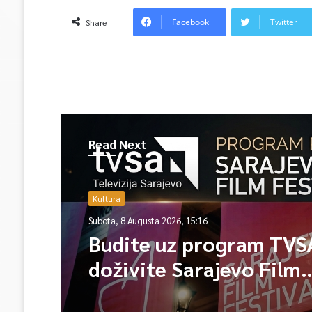
Facebook
Twitter
Share
Read Next
Kultura
Subota, 8 Augusta 2026, 15:16
Budite uz program TVSA
doživite Sarajevo Film
Festival iz prvog reda!