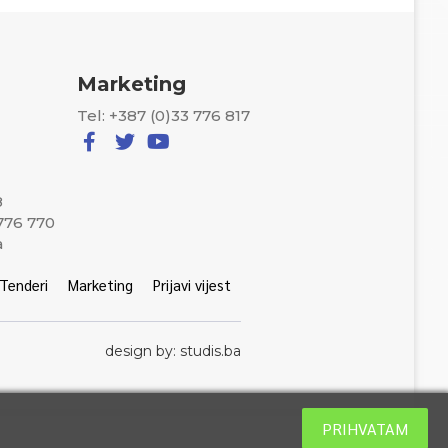
Marketing
Tel: +387 (0)33 776 817
8
 776 770
a
Tenderi
Marketing
Prijavi vijest
design by: studis.ba
PRIHVATAM