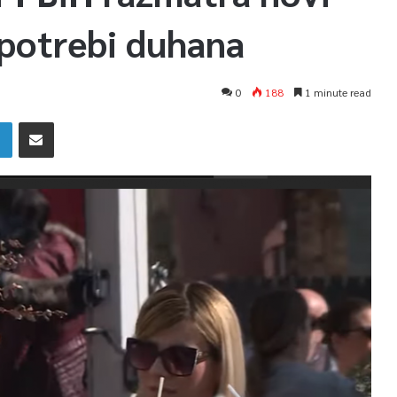
upotrebi duhana
0
188
1 minute read