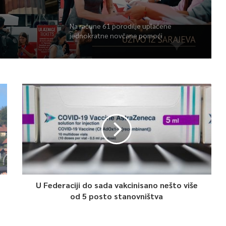
Na račune 61 porodilje uplaćene
jednokratne novčane pomoći
U Federaciji do sada vakcinisano nešto više
od 5 posto stanovništva