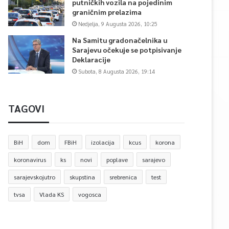
putničkih vozila na pojedinim
graničnim prelazima
Nedjelja, 9 Augusta 2026, 10:25
Na Samitu gradonačelnika u
Sarajevu očekuje se potpisivanje
Deklaracije
Subota, 8 Augusta 2026, 19:14
TAGOVI
BiH
dom
FBiH
izolacija
kcus
korona
koronavirus
ks
novi
poplave
sarajevo
sarajevskojutro
skupstina
srebrenica
test
tvsa
Vlada KS
vogosca