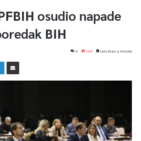
 PFBIH osudio napade
poredak BIH
0
169
Less than a minute