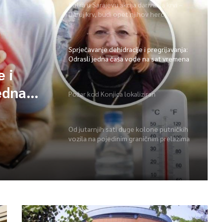
Sutra u Sarajevu akcija darivanja krvi –
Daruj krv, budi opet njihov heroj
Sprječavanje dehidracije i pregrijavanja:
Odrasli jedna čaša vode na sat vremena
e i
edna
Požar kod Konjica lokaliziran
na
Od jutarnjih sati duge kolone putničkih
vozila na pojedinim graničnim prelazima