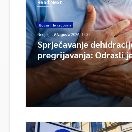
Read Next
Bosna i Hercegovina
Nedjelja, 9 Augusta 2026, 12:32
Sprječavanje dehidracij
pregrijavanja: Odrasli j
čaša vode na sat vreme