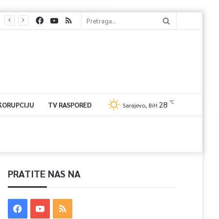
℃
28
 KORUPCIJU
TV RASPORED
Sarajevo, BiH
PRATITE NAS NA