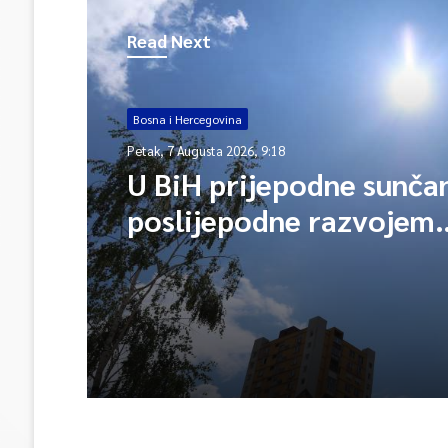
Read Next
Bosna i Hercegovina
Petak, 7 Augusta 2026, 9:18
U BiH prijepodne sunča
poslijepodne razvojem
oblačnosti mogući lokal
pljuskovi i grmljavina