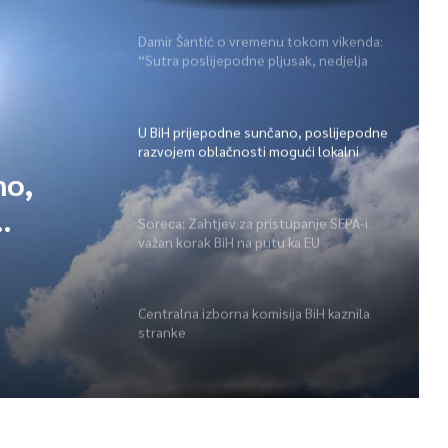
Damir Šantić o vremenu tokom vikenda:
“Sutra poslijepodne pljusak, nedjelja
lijepa” (video)
U BiH prijepodne sunčano, poslijepodne
razvojem oblačnosti mogući lokalni
pljuskovi i grmljavina
no,
Soreca: Zahtjev za pristupanje SEPA-i
važan korak BiH na putu ka EU
ni
Centralna izborna komisija BiH kaznila
stranke