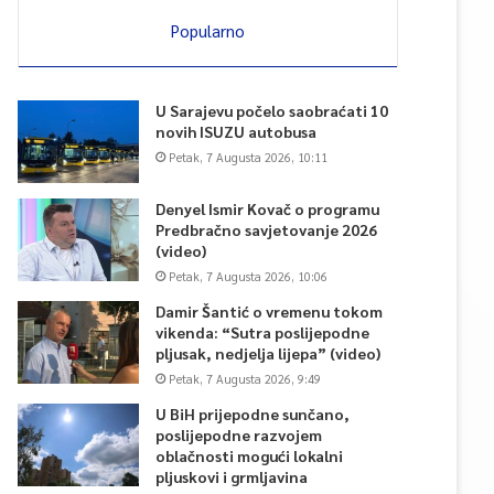
Popularno
U Sarajevu počelo saobraćati 10
novih ISUZU autobusa
Petak, 7 Augusta 2026, 10:11
Denyel Ismir Kovač o programu
Predbračno savjetovanje 2026
(video)
Petak, 7 Augusta 2026, 10:06
Damir Šantić o vremenu tokom
vikenda: “Sutra poslijepodne
pljusak, nedjelja lijepa” (video)
Petak, 7 Augusta 2026, 9:49
U BiH prijepodne sunčano,
poslijepodne razvojem
oblačnosti mogući lokalni
pljuskovi i grmljavina