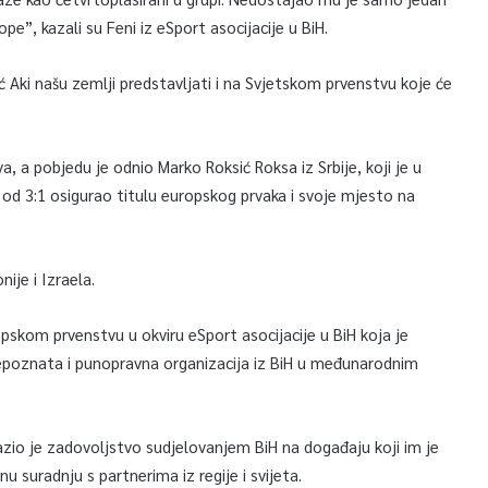
”, kazali su Feni iz eSport asocijacije u BiH.
ć Aki našu zemlji predstavljati i na Svjetskom prvenstvu koje će
a, a pobjedu je odnio Marko Roksić Roksa iz Srbije, koji je u
od 3:1 osigurao titulu europskog prvaka i svoje mjesto na
ije i Izraela.
opskom prvenstvu u okviru eSport asocijacije u BiH koja je
 prepoznata i punopravna organizacija iz BiH u međunarodnim
razio je zadovoljstvo sudjelovanjem BiH na događaju koji im je
suradnju s partnerima iz regije i svijeta.