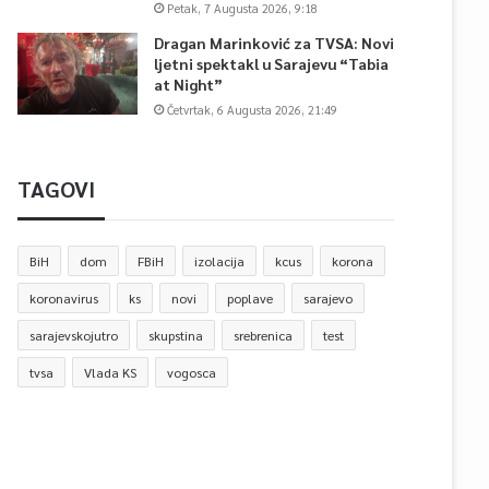
Petak, 7 Augusta 2026, 9:18
Dragan Marinković za TVSA: Novi
ljetni spektakl u Sarajevu “Tabia
at Night”
Četvrtak, 6 Augusta 2026, 21:49
TAGOVI
BiH
dom
FBiH
izolacija
kcus
korona
koronavirus
ks
novi
poplave
sarajevo
sarajevskojutro
skupstina
srebrenica
test
tvsa
Vlada KS
vogosca