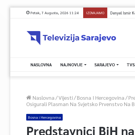
Petak, 7 Augusta, 2026 11:24
IZDVAJAMO
Damir Šantić o vr
NASLOVNA
NAJNOVIJE
SARAJEVO
TVS
Naslovna
/
Vijesti
/
Bosna I Hercegovina
/
Pr
Osigurali Plasman Na Svjetsko Prvenstvo Na Ba
Bosna i Hercegovina
Predstavnici BiH n