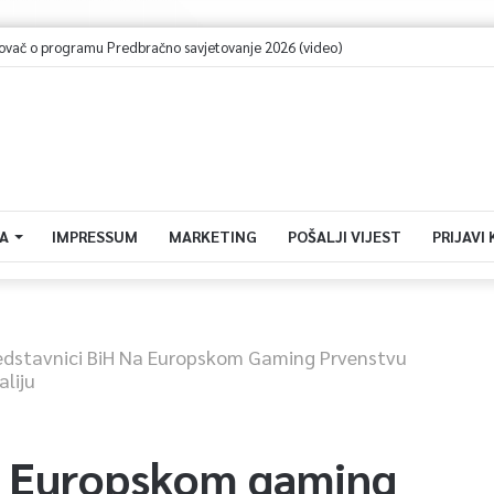
emenu tokom vikenda: “Sutra poslijepodne pljusak, nedjelja lijepa” (video)
A
IMPRESSUM
MARKETING
POŠALJI VIJEST
PRIJAVI
edstavnici BiH Na Europskom Gaming Prvenstvu
liju
a Europskom gaming