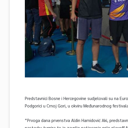
Predstavnici Bosne i Hercegovine sudjelovali su na E
Podgorici u Crnoj Gori, u okviru Međunarodnog festival
“Prvoga dana prvenstva Aldin Hamidović Aki, predstavni
nastavku turnira te je završio natjecanje prije playoff