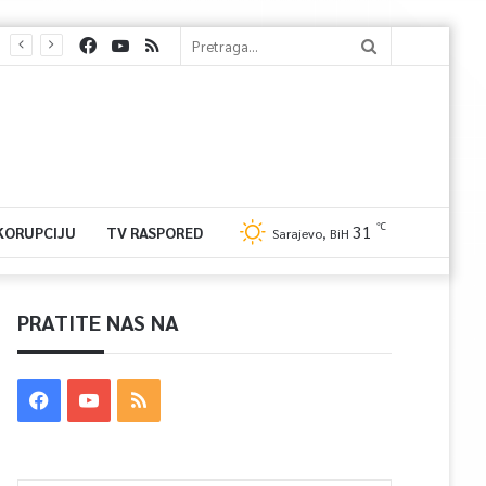
℃
31
 KORUPCIJU
TV RASPORED
Sarajevo, BiH
PRATITE NAS NA