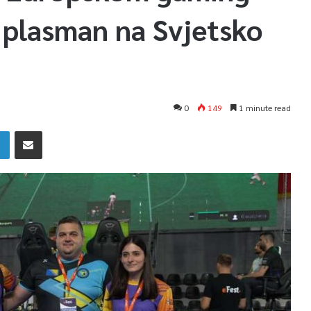
 plasman na Svjetsko
0
149
1 minute read