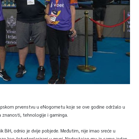
uropskom prvenstvu u eNogometu koje se ove godine održalo u
a znanosti, tehnologije i gaminga.
k BiH, odnio je dvije pobjede. Međutim, nije imao sreće u
 faze kao četvrtoplasirani u grupi. Nedostajao mu je samo jedan