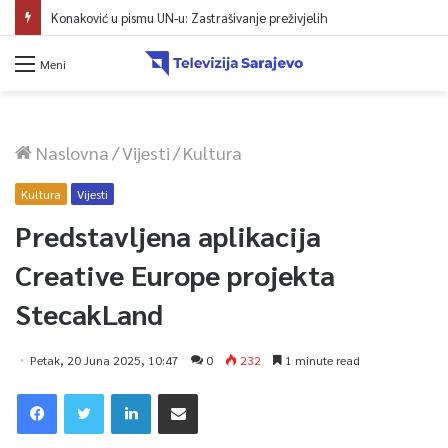
Konaković u pismu UN-u: Zastrašivanje preživjelih
Meni
Naslovna
/
Vijesti
/
Kultura
Kultura
Vijesti
Predstavljena aplikacija
Creative Europe projekta
StecakLand
Petak, 20 Juna 2025, 10:47
0
232
1 minute read