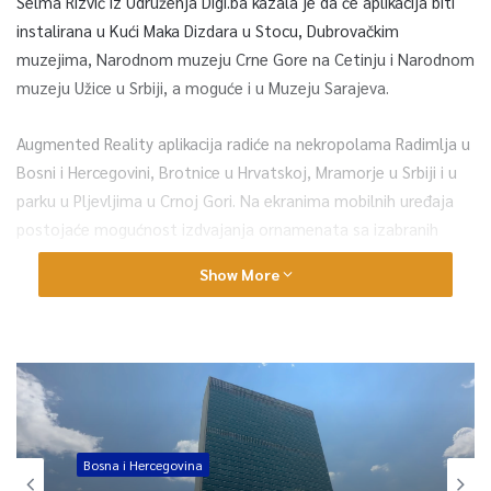
Selma Rizvić iz Udruženja Digi.ba kazala je da će aplikacija biti
instalirana u Kući Maka Dizdara u Stocu, Dubrovačkim
muzejima, Narodnom muzeju Crne Gore na Cetinju i Narodnom
muzeju Užice u Srbiji, a moguće i u Muzeju Sarajeva.
Augmented Reality aplikacija radiće na nekropolama Radimlja u
Bosni i Hercegovini, Brotnice u Hrvatskoj, Mramorje u Srbiji i u
parku u Pljevljima u Crnoj Gori. Na ekranima mobilnih uređaja
postojaće mogućnost izdvajanja ornamenata sa izabranih
stećaka i prikazivanje njihovog značenja.
Show More
Rizvić je kazala da će aplikacija StećakLand ponuditi korisnicima
priliku da “prošetaju” po zemlji stećaka.
Sve se, kako je pojasnila Rizvić, dešava u tri sela. Korisnici
aplikacije imaju mogućnost da otkriju priče o simbolima ako na
njih kliknu. Ako korisnik aplikacije želi da “kleše” svoj stećak
Bosna i Hercegovina
onda će da prikuplja ornamente koji svjetle, a u tome će da im