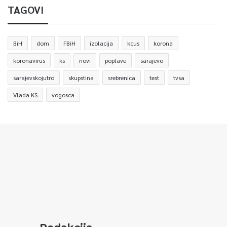
TAGOVI
BiH
dom
FBiH
izolacija
kcus
korona
koronavirus
ks
novi
poplave
sarajevo
sarajevskojutro
skupstina
srebrenica
test
tvsa
Vlada KS
vogosca