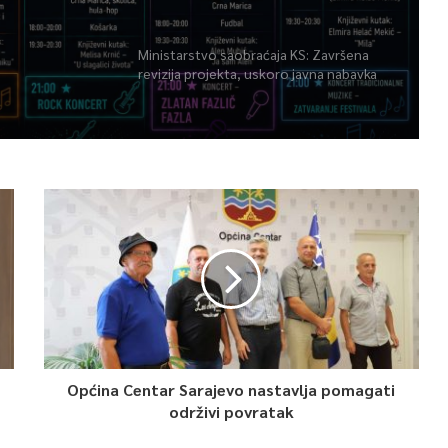
Ministarstvo saobraćaja KS: Završena
revizija projekta, uskoro javna nabavka
za obnovu mosta u ulici Ive Andrića
Općina Centar Sarajevo nastavlja pomagati
održivi povratak