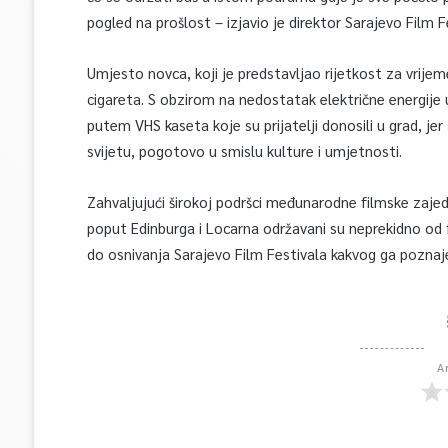
pogled na prošlost – izjavio je direktor Sarajevo Film 
Umjesto novca, koji je predstavljao rijetkost za vrijem
cigareta. S obzirom na nedostatak električne energije u 
putem VHS kaseta koje su prijatelji donosili u grad, je
svijetu, pogotovo u smislu kulture i umjetnosti.
Zahvaljujući širokoj podršci međunarodne filmske zajednic
poput Edinburga i Locarna održavani su neprekidno od 
do osnivanja Sarajevo Film Festivala kakvog ga pozn
A