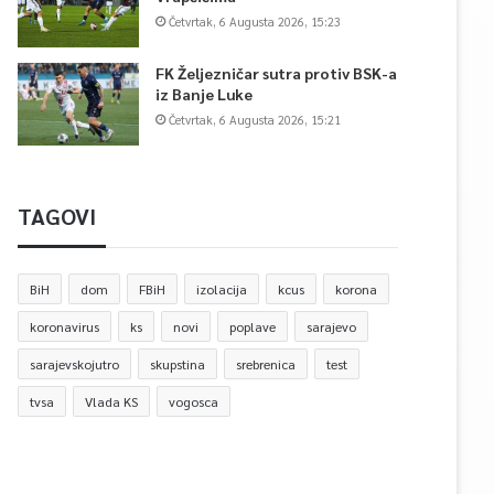
Četvrtak, 6 Augusta 2026, 15:23
FK Željezničar sutra protiv BSK-a
iz Banje Luke
Četvrtak, 6 Augusta 2026, 15:21
TAGOVI
BiH
dom
FBiH
izolacija
kcus
korona
koronavirus
ks
novi
poplave
sarajevo
sarajevskojutro
skupstina
srebrenica
test
tvsa
Vlada KS
vogosca