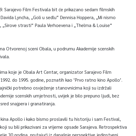
. Sarajevo Film Festivala bit će prikazano sedam filmskih
u“ Davida Lyncha, „Goli u sedlu“ Dennisa Hoppera, „Mi nismo
, „Sirove strasti“ Paula Verhoevena i „Thelma & Louise“
 – na Otvorenoj sceni Obala, u podrumu Akademije scenskih
ivala.
ima koje je Obala Art Centar, organizator Sarajevo Film
1992. do 1995. godine, poznatih kao ‘Prvo ratno kino Apollo’.
nički potrebno osvježenje stanovnicima koji su izdržali
mije scenskih umjetnosti, uvijek je bilo prepuno ljudi, bez
usred snajpera i granatiranja.
na Apollo i kako bismo proslavili tu historiju i sam Festival,
oji su bili prikazivani za vrijeme opsade Sarajeva. Retrospektiva
ije 30 godina, pružajući iz današnje perspektive jedinstveni