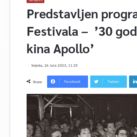
Predstavljen progr
Festivala – ’30 go
kina Apollo’
Srijeda, 26 Jula 2023, 11:25
Facebook
Twitter
Share