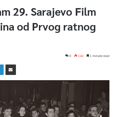
am 29. Sarajevo Film
dina od Prvog ratnog
0
142
1 minute read