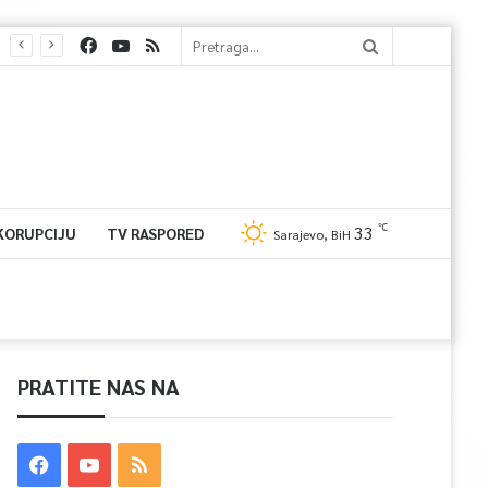
℃
33
 KORUPCIJU
TV RASPORED
Sarajevo, BiH
PRATITE NAS NA