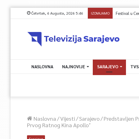
Četvrtak, 6 Augusta, 2026 5:46
IZDVAJAMO
NASLOVNA
NAJNOVIJE
SARAJEVO
TVS
Naslovna
/
Vijesti
/
Sarajevo
/
Predstavljen P
Prvog Ratnog Kina Apollo’
Sarajevo