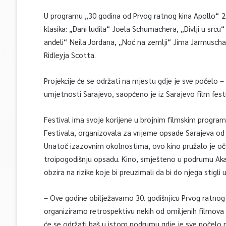
U programu „30 godina od Prvog ratnog kina Apollo“ 29
klasika: „Dani ludila“ Joela Schumachera, „Divlji u src
anđeli“ Neila Jordana, „Noć na zemlji“ Jima Jarmuscha
Ridleyja Scotta.
Projekcije će se održati na mjestu gdje je sve počelo
umjetnosti Sarajevo, saopćeno je iz Sarajevo film fest
Festival ima svoje korijene u brojnim filmskim program
Festivala, organizovala za vrijeme opsade Sarajeva od 
Unatoč izazovnim okolnostima, ovo kino pružalo je očaj
troipogodišnju opsadu. Kino, smješteno u podrumu Akade
obzira na rizike koje bi preuzimali da bi do njega stigli 
– Ove godine obilježavamo 30. godišnjicu Prvog ratnog ki
organiziramo retrospektivu nekih od omiljenih filmova k
će se održati baš u istom podrumu gdje je sve počelo pr