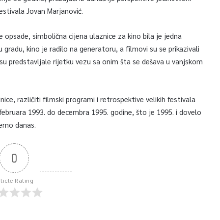
Festivala Jovan Marjanović.
e opsade, simbolična cijena ulaznice za kino bila je jedna
gradu, kino je radilo na generatoru, a filmovi su se prikazivali
r su predstavljale rijetku vezu sa onim šta se dešava u vanjskom
e, različiti filmski programi i retrospektive velikih festivala
februara 1993. do decembra 1995. godine, što je 1995. i dovelo
ajemo danas.
0
rticle Rating