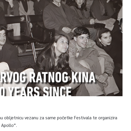
nu obljetnicu vezanu za same početke Festivala te organizira
 Apollo“.