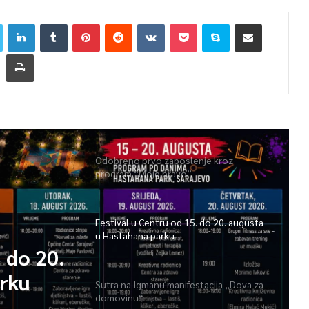
Odobreno prvo zaposlenje kroz
program “Moje pravo”
Festival u Centru od 15. do 20. augusta
u Hastahana parku
. do 20.
rku
Sutra na Igmanu manifestacija „Dova za
domovinu“