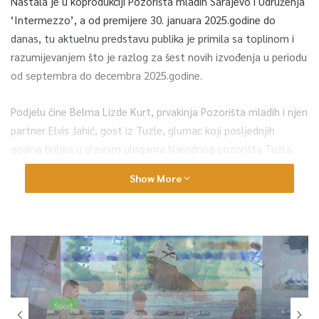
Nastala je u koprodukciji Pozorišta mladih Sarajevo i Udruženja
‘Intermezzo’, a od premijere 30. januara 2025.godine do
danas, tu aktuelnu predstavu publika je primila sa toplinom i
razumijevanjem što je razlog za šest novih izvođenja u periodu
od septembra do decembra 2025.godine.
Podjelu čine Belma Lizde Kurt, prvakinja Pozorišta mladih i njen
partner Elvis Jahić, gost iz Tuzle, glumac koji posljednjih
godina briljira u glavnim ulogama Narodnog pozorišta Tuzla.
Adaptaciju i režiju tog komada potpisuje višestruko nagrađivani
Show More
bosanskohercegovački reditelj Aleš Kurt. Specifično korištenje
muzike i tona, svojstveno Kurtu, prisutno je i u toj predstavi.
–
Tema odlaska mladih u potrazi za boljim životom
izuzetno je relevantna za Bosnu i Hercegovinu, koja se već
godinama suočava s problemom masovnih migracija.
Predstava koristi univerzalni jezik teatra da ispriča priču
Sarajevo
koja pogađa mnoge porodice u našoj domovini, dok