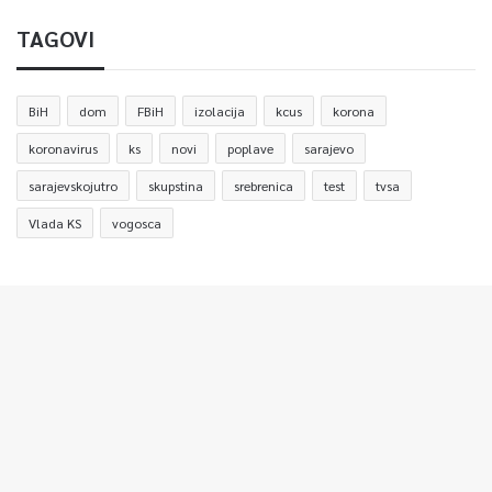
TAGOVI
BiH
dom
FBiH
izolacija
kcus
korona
koronavirus
ks
novi
poplave
sarajevo
sarajevskojutro
skupstina
srebrenica
test
tvsa
Vlada KS
vogosca