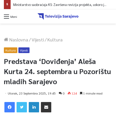
Ministarstvo saobraćaja KS: Završena revizija projekta, uskoro javna nabavka za obnovu mosta u ulici Ive Andrića
Meni
Naslovna
/
Vijesti
/
Kultura
Kultura
Vijesti
Predstava ‘Doviđenja’ Aleša
Kurta 24. septembra u Pozorištu
mladih Sarajevo
Utorak, 23 Septembra 2025, 19:45
0
124
1 minute read