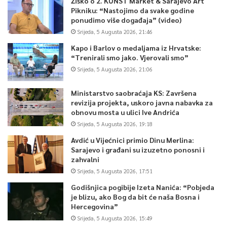
Žiško o 2. KUNST Market & Sarajevo Art
Pikniku: “Nastojimo da svake godine
ponudimo više događaja” (video)
Srijeda, 5 Augusta 2026, 21:46
Kapo i Barlov o medaljama iz Hrvatske:
“Trenirali smo jako. Vjerovali smo”
Srijeda, 5 Augusta 2026, 21:06
Ministarstvo saobraćaja KS: Završena
revizija projekta, uskoro javna nabavka za
obnovu mosta u ulici Ive Andrića
Srijeda, 5 Augusta 2026, 19:18
Avdić u Vijećnici primio Dinu Merlina:
Sarajevo i građani su izuzetno ponosni i
zahvalni
Srijeda, 5 Augusta 2026, 17:51
Godišnjica pogibije Izeta Nanića: “Pobjeda
je blizu, ako Bog da bit će naša Bosna i
Hercegovina”
Srijeda, 5 Augusta 2026, 15:49