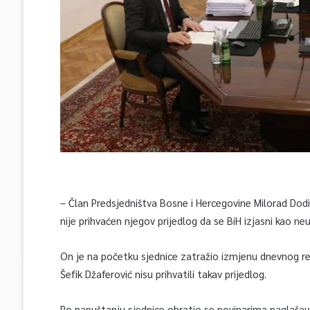
– Član Predsjedništva Bosne i Hercegovine Milorad Dodi
nije prihvaćen njegov prijedlog da se BiH izjasni kao neu
On je na početku sjednice zatražio izmjenu dnevnog reda
Šefik Džaferović nisu prihvatili takav prijedlog.
Po napuštanju sjednice obratio se novinarima naglašavaj