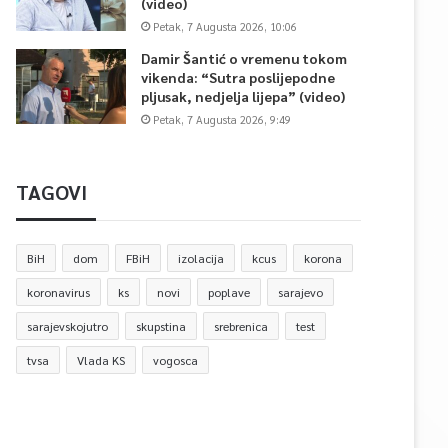
(video)
Petak, 7 Augusta 2026, 10:06
Damir Šantić o vremenu tokom
vikenda: “Sutra poslijepodne
pljusak, nedjelja lijepa” (video)
Petak, 7 Augusta 2026, 9:49
TAGOVI
BiH
dom
FBiH
izolacija
kcus
korona
koronavirus
ks
novi
poplave
sarajevo
sarajevskojutro
skupstina
srebrenica
test
tvsa
Vlada KS
vogosca