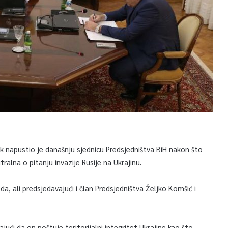
k napustio je današnju sjednicu Predsjedništva BiH nakon što
tralna o pitanju invazije Rusije na Ukrajinu.
, ali predsjedavajući i član Predsjedništva Željko Komšić i
ući da on poštuje teritorijalni integritet Ukrajine kao što