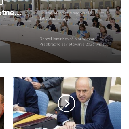
0
etne
U Sarajevu počelo saobraćati 10 novih
ISUZU autobusa
vima
Denyel Ismir Kovač o programu
Predbračno savjetovanje 2026 (video)