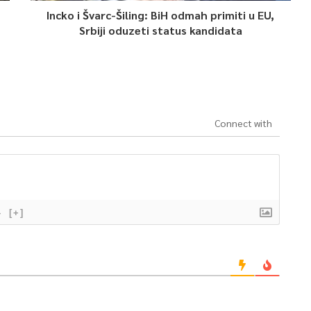
Incko i Švarc-Šiling: BiH odmah primiti u EU,
Srbiji oduzeti status kandidata
Connect with
}
[+]