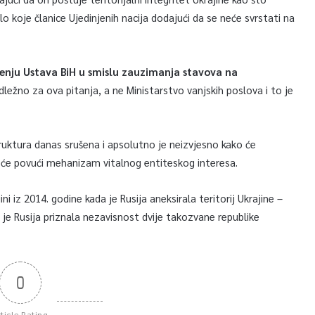
bilo koje članice Ujedinjenih nacija dodajući da se neće svrstati na
ršenju Ustava BiH u smislu zauzimanja stavova na
dležno za ova pitanja, a ne Ministarstvo vanjskih poslova i to je
truktura danas srušena i apsolutno je neizvjesno kako će
 da će povući mehanizam vitalnog entiteskog interesa.
 iz 2014. godine kada je Rusija aneksirala teritorij Ukrajine –
 je Rusija priznala nezavisnost dvije takozvane republike
0
rticle Rating