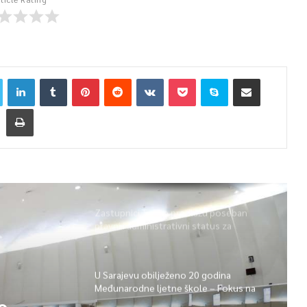
Zastupnici Trojke predlažu poseban
pravni i administrativni status za
Memorijalni centar Srebrenica
U Sarajevu obilježeno 20 godina
Međunarodne ljetne škole – Fokus na
izazovima međunarodne pravde