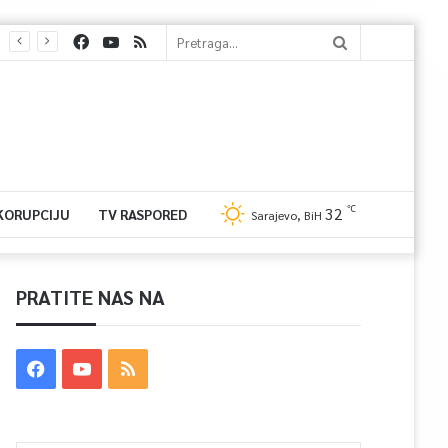
℃
32
 KORUPCIJU
TV RASPORED
Sarajevo, BiH
PRATITE NAS NA