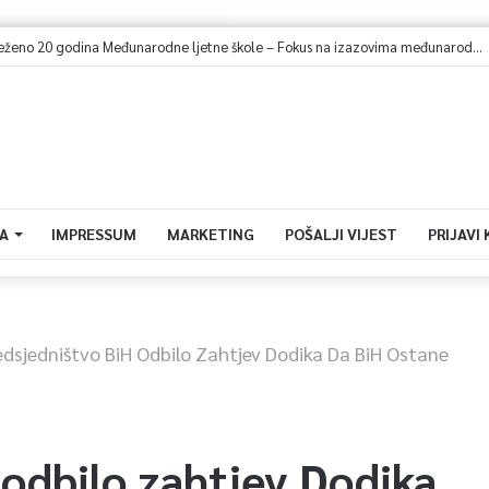
U Sarajevu obilježeno 20 godina Međunarodne ljetne škole – Fokus na izazovima međunarodne pravde
A
IMPRESSUM
MARKETING
POŠALJI VIJEST
PRIJAVI
edsjedništvo BiH Odbilo Zahtjev Dodika Da BiH Ostane
 odbilo zahtjev Dodika