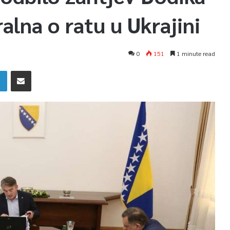
alna o ratu u Ukrajini
0
151
1 minute read