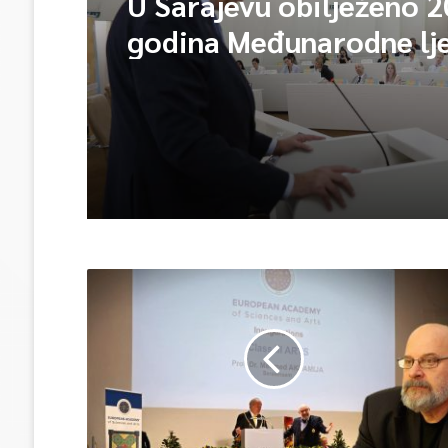
U Sarajevu obilježeno 2
godina Međunarodne lj
škole – Fokus na izazo
međunarodne pravde