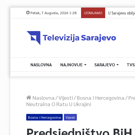
Petak, 7 Augusta, 2026 1:28
IZDVAJAMO
NASLOVNA
NAJNOVIJE
SARAJEVO
TVS
Naslovna
/
Vijesti
/
Bosna I Hercegovina
/
Pr
Neutralna O Ratu U Ukrajini
Bosna i Hercegovina
Vijesti
Predsjedništvo BiH