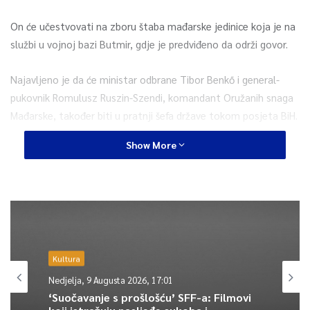
On će učestvovati na zboru štaba mađarske jedinice koja je na
službi u vojnoj bazi Butmir, gdje je predviđeno da održi govor.
Najavljeno je da će ministar odbrane Tibor Benkő i general-
pukovnik Romulusz Ruszin-Szendi, komandant Oružanih snaga
Mađarske, također biti u pratnji šefa države tokom posjeta BiH.
Show More
0
Article Rating
Kultura
Nedjelja, 9 Augusta 2026, 17:01
‘Suočavanje s prošlošću’ SFF-a: Filmovi