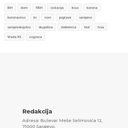
BiH
dom
FBiH
izolacija
kcus
korona
koronavirus
ks
novi
poplave
sarajevo
sarajevskojutro
skupstina
srebrenica
test
tvsa
Vlada KS
vogosca
Redakcija
Adresa: Bulevar Meše Selimovića 12,
71000 Sarajevo,