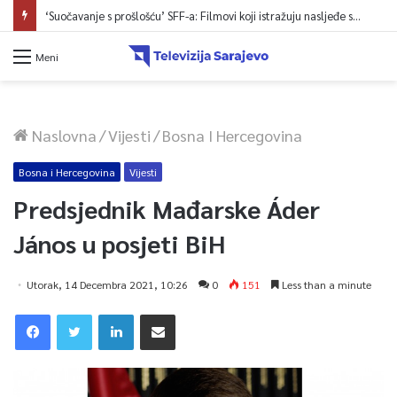
‘Suočavanje s prošlošću’ SFF-a: Filmovi koji istražuju nasljeđe sukoba i mogućnosti otpora
Meni
Naslovna
/
Vijesti
/
Bosna I Hercegovina
Bosna i Hercegovina
Vijesti
Predsjednik Mađarske Áder
János u posjeti BiH
Utorak, 14 Decembra 2021, 10:26
0
151
Less than a minute