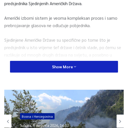
predsjednika Sjedinjenih Američkih Država.
Američki izborni sistem je veoma kompleksan proces i samo
prebrojavanje glasova ne odlučuje pobjednika.
Sjedinjene Američke Države su specifične po tome što je
predsjednik u isto vrijeme šef države i čelnik vlade, po čemu se
razlikuje od mnogih drugih država na svijetu, a posebno u
Evropi gdje su ove dvije funkcije uobičajeno odvojene. Dakle,
Show More
predsjednik SAD-a istovremeno ima i zakonodavnu i izvršnu
vlast.
Iako su u SAD-u dvije najveće stranke Demokratska i
Republikanska, Ustav predviđa postojanje i drugih stranaka, ali
one uživaju daleko manju popularnost među stanovništvom.
Treća najveća stranka u SAD-u je Libertarijanska stranka, a
Bosna i Hercegovina
imaju i druge manje stranke poput radikalno desničarske
Subota, 8 Augusta 2026, 16:03