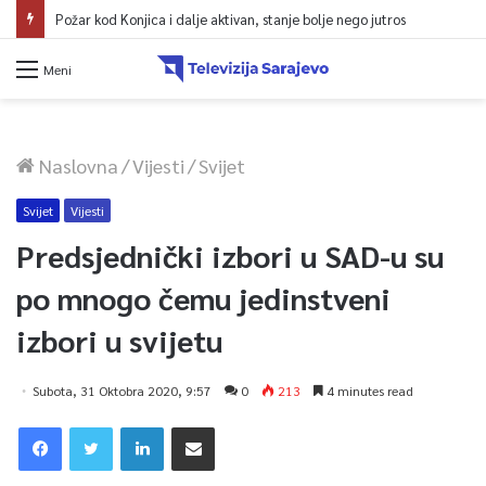
Požar kod Konjica i dalje aktivan, stanje bolje nego jutros
Meni
Naslovna
/
Vijesti
/
Svijet
Svijet
Vijesti
Predsjednički izbori u SAD-u su
po mnogo čemu jedinstveni
izbori u svijetu
Subota, 31 Oktobra 2020, 9:57
0
213
4 minutes read