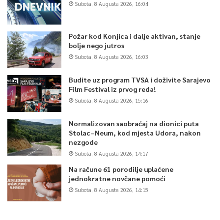
toku predizbornog procesa.
Subota, 8 Augusta 2026, 16:04
Donald Trump je također prošao takav izazov ove godine, ali
Požar kod Konjica i dalje aktivan, stanje
ga je njegova stranka ipak podržala u nominaciji.
bolje nego jutros
Subota, 8 Augusta 2026, 16:03
Odziv glasača na prošlim izborima u 2016. godini bio je 55,5
posto, što čini preko 138 miliona ljudi u SAD-u.
Budite uz program TVSA i doživite Sarajevo
Film Festival iz prvog reda!
Subota, 8 Augusta 2026, 15:16
Izbori u Americi se uvijek održavaju prvog utorka nakon 1.
novembra. Tokom 1800-ih godina, svaka država je određivala
Normalizovan saobraćaj na dionici puta
svoj datum za izbore što je, posljedično, uzrokovalo haos kada
Stolac–Neum, kod mjesta Udora, nakon
bi se glasovi prebrojavali.
nezgode
Subota, 8 Augusta 2026, 14:17
Zatim je vlada usvojila zakon 1845. godine kako bi usaglasila i
Na račune 61 porodilje uplaćene
objedinila datum izbora. S obzirom da su Sjedinjene Države u
jednokratne novčane pomoći
tom periodu bile uglavnom poljoprivredno društvo, farmerima
Subota, 8 Augusta 2026, 14:15
je veći dio godine bio zauzet sadnjom i berbom usjeva. Početak
novembra bio je dobro vrijeme za glasanje jer je žetva bila