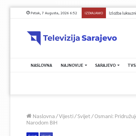
Petak, 7 Augusta, 2026 6:52
IZDVAJAMO
Avdić za TVSA: Sara
NASLOVNA
NAJNOVIJE
SARAJEVO
TVS
Naslovna
/
Vijesti
/
Svijet
/
Osmani: Pridružuj
Narodom BiH
Svijet
Vijesti