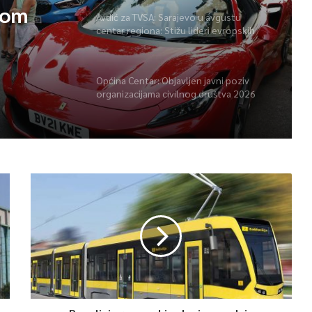
vom
Avdić za TVSA: Sarajevo u avgustu
centar regiona: Stižu lideri evropskih
gradova
Općina Centar: Objavljen javni poziv
organizacijama civilnog društva 2026