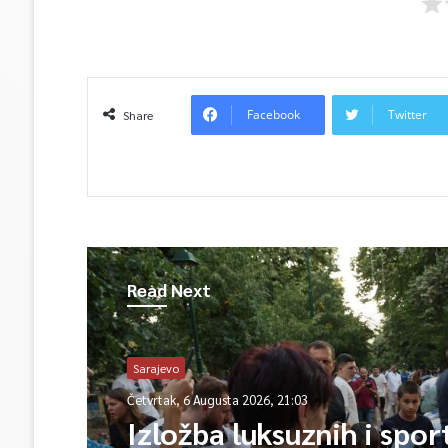
Facebook
Twitter
Share
Read Next
Sarajevo
Četvrtak, 6 Augusta 2026, 21:03
Izložba luksuznih i spor