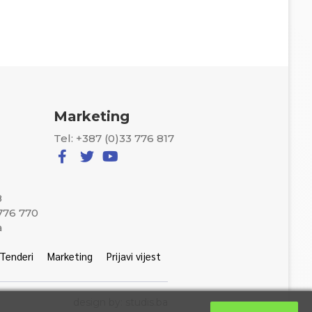
Marketing
Tel: +387 (0)33 776 817
8
 776 770
a
Tenderi
Marketing
Prijavi vijest
design by: studis.ba