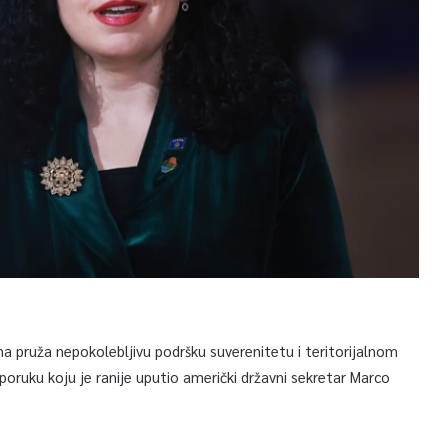
na pruža nepokolebljivu podršku suverenitetu i teritorijalnom
 poruku koju je ranije uputio američki državni sekretar Marco