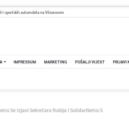
jevo u avgustu centar regiona: Stižu lideri evropskih gradova
A
IMPRESSUM
MARKETING
POŠALJI VIJEST
PRIJAVI
emo Se Izjavi Sekretara Rubija I Solidarišemo S