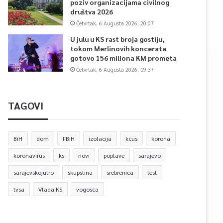
poziv organizacijama civilnog
društva 2026
Četvrtak, 6 Augusta 2026, 20:07
U julu u KS rast broja gostiju,
tokom Merlinovih koncerata
gotovo 156 miliona KM prometa
Četvrtak, 6 Augusta 2026, 19:37
TAGOVI
BiH
dom
FBiH
izolacija
kcus
korona
koronavirus
ks
novi
poplave
sarajevo
sarajevskojutro
skupstina
srebrenica
test
tvsa
Vlada KS
vogosca