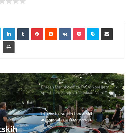
Dragan Marinković za TVSA: Novi ljetni
spektakl u Sarajevu “Tabia at Night”
Izložba luksuznih i sportskih
automobila na Vilsonovom
tskih