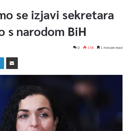
o se izjavi sekretara
mo s narodom BiH
0
138
1 minute read