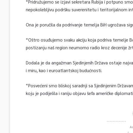
“Pridružujemo se izjavi sekretara Rubija i potpuno smo
nepokolebljivu podršku suverenitetu i teritorijalnom in
Ona je poručila da podrivanje temelja BiH ugrožava sigur
“Oštro osuđujemo svaku akciju koja podriva temelje Bos
postizanju naš region neumorno radio kroz decenije žrt
Dodala je da angažman Sjedinjenih Država ostaje najvaž
i miru, kao i euroatlantskoj budućnosti.
“Posvećeni smo bliskoj saradnji sa Sjedinjenim Državama
koju je podijelila i raniju objavu šefa američke diplomati
A