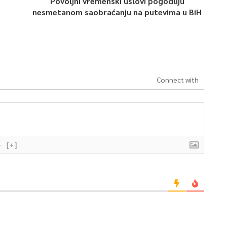
Povoljni vremenski uslovi pogoduju
nesmetanom saobraćanju na putevima u BiH
Connect with
}
[+]