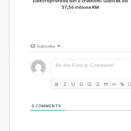
Elektroprivreda BiH u crvenom: Gubitak od
57,56 miliona KM
Subscribe
{
0
COMMENTS