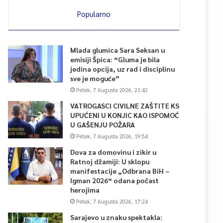
Popularno
Mlada glumica Sara Seksan u
emisiji Špica: “Gluma je bila
jedina opcija, uz rad i disciplinu
sve je moguće”
Petak, 7 Augusta 2026, 21:42
VATROGASCI CIVILNE ZAŠTITE KS
UPUĆENI U KONJIC KAO ISPOMOĆ
U GAŠENJU POŽARA
Petak, 7 Augusta 2026, 19:54
Dova za domovinu i zikir u
Ratnoj džamiji: U sklopu
manifestacije „Odbrana BiH –
Igman 2026“ odana počast
herojima
Petak, 7 Augusta 2026, 17:24
Sarajevo u znaku spektakla: