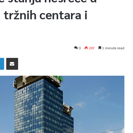
 tržnih centara i
0
287
1 minute read