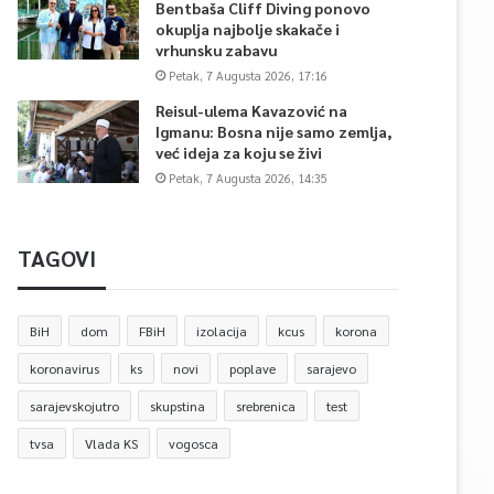
Bentbaša Cliff Diving ponovo
okuplja najbolje skakače i
vrhunsku zabavu
Petak, 7 Augusta 2026, 17:16
Reisul-ulema Kavazović na
Igmanu: Bosna nije samo zemlja,
već ideja za koju se živi
Petak, 7 Augusta 2026, 14:35
TAGOVI
BiH
dom
FBiH
izolacija
kcus
korona
koronavirus
ks
novi
poplave
sarajevo
sarajevskojutro
skupstina
srebrenica
test
tvsa
Vlada KS
vogosca