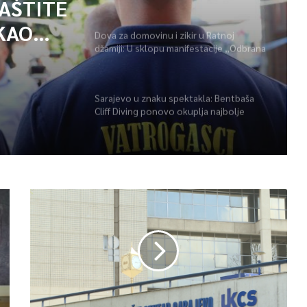
ZAŠTITE
KAO
Dova za domovinu i zikir u Ratnoj
džamiji: U sklopu manifestacije „Odbrana
POŽARA
BiH – Igman 2026“ odana počast
herojima
Sarajevo u znaku spektakla: Bentbaša
Cliff Diving ponovo okuplja najbolje
skakače i vrhunsku zabavu