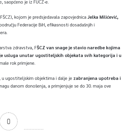
e, saopćeno je iz FUCZ-e.
e (FŠCZ), kojom je predsjedavala zapovjednica
Jelka Milićević,
području Federacije BiH, efikasnosti dosadašnjih i
era.
rstva zdravstva, F
ŠCZ van snage je stavio naredbe kojima
 usluga unutar ugostiteljskih objekata svih kategorija i u
imale rok primjene.
u ugostiteljskim objektima i dalje je
zabranjena upotreba i
snagu danom donošenja, a primjenjuje se do 30. maja ove
0