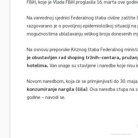
FBiH, koje je Vlada FBiH proglasila 16. marta ove godin
Na vanrednoj sjednici Federalnog štaba civilne zaštit
razgovarano je o povoljnoj epidemiološkoj situaciji na 
mogućnostima ublažavanju velikog broja donesenih mj
Na osnovu preporuke Kriznog štaba Federalnog minista
je obustavljen rad shoping tržnih–centara, pružanje
hotelima.
Van snage su stavljene i naredbe koje nisu 
Novom naredbom, koja će se primjenjivati do 30. maja, 
konzumiranje nargila (šiša)
. Ova naredba stupa na 
godine – navodi se.