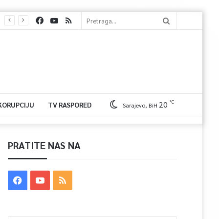
℃
20
 KORUPCIJU
TV RASPORED
Sarajevo, BiH
PRATITE NAS NA