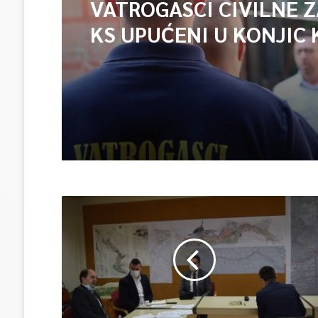
VATROGASCI CIVILNE 
KS UPUĆENI U KONJIC 
ISPOMOĆ U GAŠENJU 