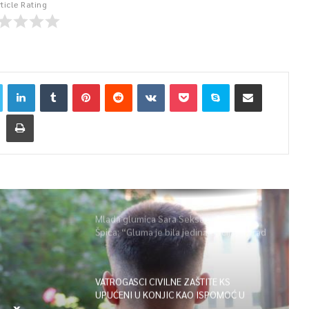
rticle Rating
Mlada glumica Sara Seksan u emisiji
Špica: “Gluma je bila jedina opcija, uz rad
i disciplinu sve je moguće”
VATROGASCI CIVILNE ZAŠTITE KS
UPUĆENI U KONJIC KAO ISPOMOĆ U
GAŠENJU POŽARA