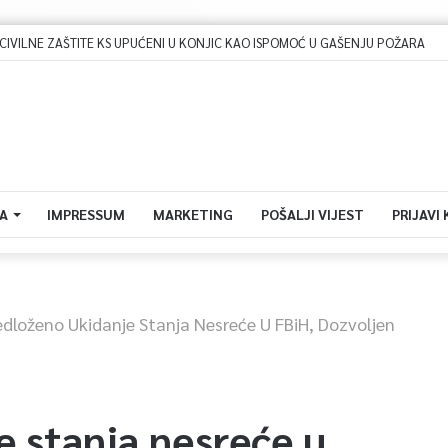
Dova za domovinu i zikir u Ratnoj džamiji: U sklopu manifestacije „Odbrana BiH – Igman 2026“ odana počast herojima
A
IMPRESSUM
MARKETING
POŠALJI VIJEST
PRIJAVI
edloženo Ukidanje Stanja Nesreće U FBiH, Dozvoljen
e stanja nesreće u