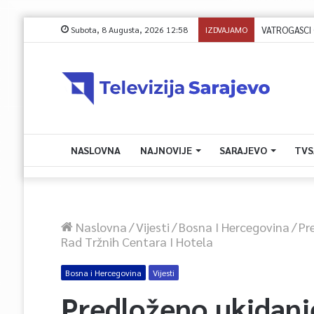
Subota, 8 Augusta, 2026 12:58
IZDVAJAMO
NASLOVNA
NAJNOVIJE
SARAJEVO
TVS
Naslovna
/
Vijesti
/
Bosna I Hercegovina
/
Pr
Rad Tržnih Centara I Hotela
Bosna i Hercegovina
Vijesti
Predloženo ukidanj