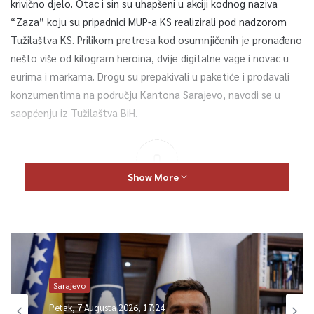
krivično djelo. Otac i sin su uhapšeni u akciji kodnog naziva
“Zaza” koju su pripadnici MUP-a KS realizirali pod nadzorom
Tužilaštva KS. Prilikom pretresa kod osumnjičenih je pronađeno
nešto više od kilogram heroina, dvije digitalne vage i novac u
eurima i markama. Drogu su prepakivali u paketiće i prodavali
konzumentima na području Kantona Sarajevo, navodi se u
saopćenju iz Tužilaštva BiH.
0
Show More
Article Rating
Sarajevo
Petak, 7 Augusta 2026, 17:24