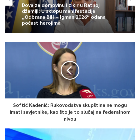
Dova za domovinu i zikir u Ratnoj
džamiji: U sklopu manifestacije
„Odbrana BiH – Igman 2026“ odana
počast herojima
Softić Kadenić: Rukovodstva skupština ne mogu
imati savjetnike, kao što je to slučaj na federalnom
nivou