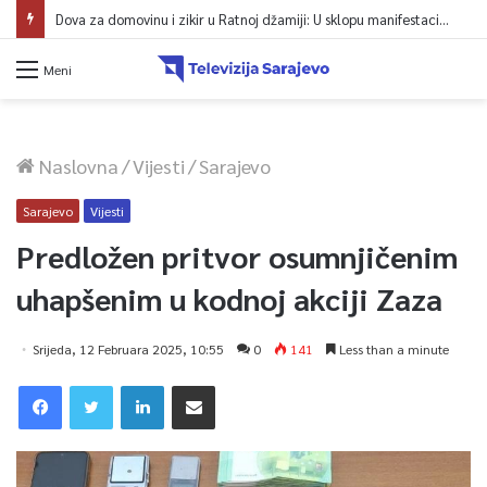
Dova za domovinu i zikir u Ratnoj džamiji: U sklopu manifestacije „Odbrana BiH – Igman 2026“ odana počast herojima
Meni
Naslovna
/
Vijesti
/
Sarajevo
Sarajevo
Vijesti
Predložen pritvor osumnjičenim
uhapšenim u kodnoj akciji Zaza
Srijeda, 12 Februara 2025, 10:55
0
141
Less than a minute