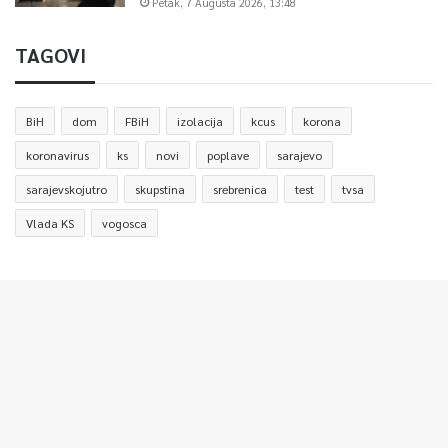
Petak, 7 Augusta 2026, 13:48
TAGOVI
BiH
dom
FBiH
izolacija
kcus
korona
koronavirus
ks
novi
poplave
sarajevo
sarajevskojutro
skupstina
srebrenica
test
tvsa
Vlada KS
vogosca