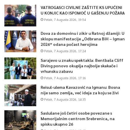
VATROGASCI CIVILNE ZAŠTITE KS UPUĆENI
U KONJIC KAO ISPOMOĆ U GAŠENJU POŽARA
Petak, 7 Augusta 2026, 19:54
Dova za domovinu i zikir u Ratnoj džamiji: U
sklopu manifestacije „Odbrana BiH – Igman
2026“ odana počast herojima
Petak, 7 Augusta 2026, 17:24
Sarajevo u znaku spektakla: Bentbaša Cliff
Diving ponovo okuplja najbolje skakače i
vrhunsku zabavu
Petak, 7 Augusta 2026, 17:16
Reisul-ulema Kavazović na Igmanu: Bosna
nije samo zemlja, već ideja za koju se živi
Petak, 7 Augusta 2026, 14:35
Saslušane još četiri osobe povezane s
Memorijalnim centrom Srebrenica, na
spisku ukupno 26