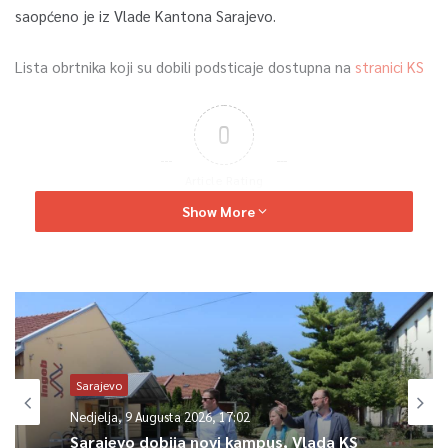
saopćeno je iz Vlade Kantona Sarajevo.
Lista obrtnika koji su dobili podsticaje dostupna na
stranici KS
0
Article Rating
Show More
Sarajevo
Nedjelja, 9 Augusta 2026, 17:02
Sarajevo dobija novi kampus, Vlada KS