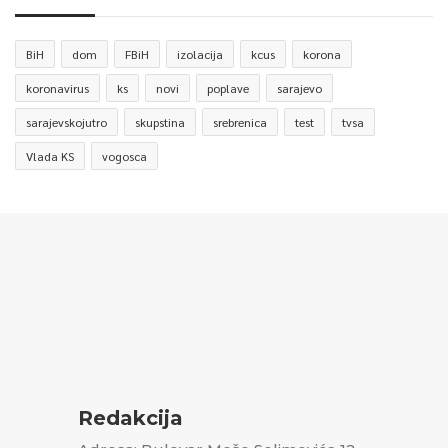
BiH
dom
FBiH
izolacija
kcus
korona
koronavirus
ks
novi
poplave
sarajevo
sarajevskojutro
skupstina
srebrenica
test
tvsa
Vlada KS
vogosca
Redakcija