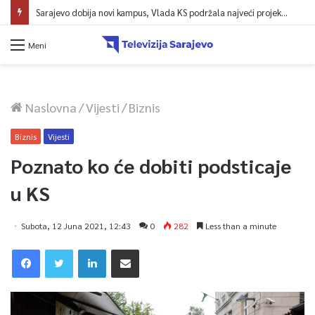
Sarajevo dobija novi kampus, Vlada KS podržala najveći projekt u historiji UNSA
Meni
Naslovna
/
Vijesti
/
Biznis
Biznis
Vijesti
Poznato ko će dobiti podsticaje
u KS
Subota, 12 Juna 2021, 12:43
0
282
Less than a minute