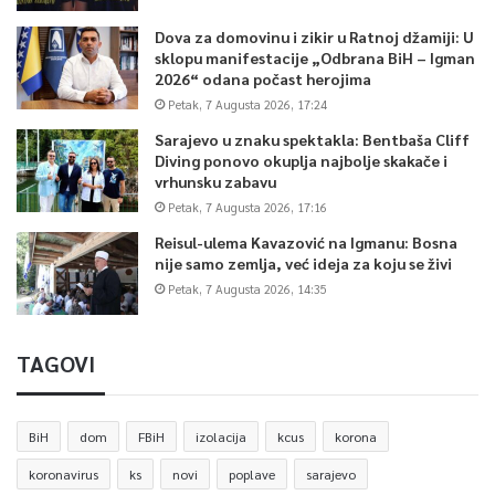
Dova za domovinu i zikir u Ratnoj džamiji: U
sklopu manifestacije „Odbrana BiH – Igman
2026“ odana počast herojima
Petak, 7 Augusta 2026, 17:24
Sarajevo u znaku spektakla: Bentbaša Cliff
Diving ponovo okuplja najbolje skakače i
vrhunsku zabavu
Petak, 7 Augusta 2026, 17:16
Reisul-ulema Kavazović na Igmanu: Bosna
nije samo zemlja, već ideja za koju se živi
Petak, 7 Augusta 2026, 14:35
TAGOVI
BiH
dom
FBiH
izolacija
kcus
korona
koronavirus
ks
novi
poplave
sarajevo