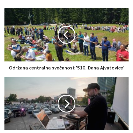
Održana centralna svečanost '510. Dana Ajvatovice'