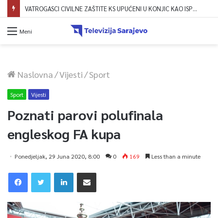
VATROGASCI CIVILNE ZAŠTITE KS UPUĆENI U KONJIC KAO ISPOMOĆ U GAŠENJU POŽARA
Meni
Naslovna
/
Vijesti
/
Sport
Sport
Vijesti
Poznati parovi polufinala
engleskog FA kupa
Ponedjeljak, 29 Juna 2020, 8:00
0
169
Less than a minute