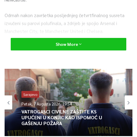
Odmah nakon završetka posljednjeg četvrtfinalnog susreta
izvučeni su parovi polufinala, a ždrijeb je spojio Arsenal i
Manchester City, te Manchester United i Chelsea.
Show More
Polufinala se igraju 18. i 19. srpnja na Wembleyju, a finale 1.
kolovoza na istom mjestu.
0
Article Rating
Sarajevo
Petak, 7 Augusta 2026, 19:54
VATROGASCI CIVILNE ZAŠTITE KS
UPUĆENI U KONJIC KAO ISPOMOĆ U
GAŠENJU POŽARA