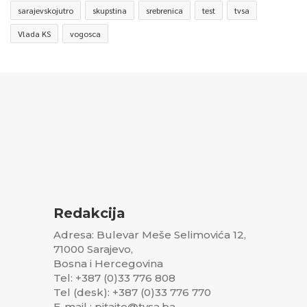
sarajevskojutro
skupstina
srebrenica
test
tvsa
Vlada KS
vogosca
Redakcija
Adresa: Bulevar Meše Selimovića 12,
71000 Sarajevo,
Bosna i Hercegovina
Tel: +387 (0)33 776 808
Tel (desk): +387 (0)33 776 770
E-mail : pitajte@tvsa.ba