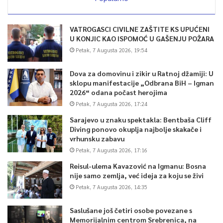
VATROGASCI CIVILNE ZAŠTITE KS UPUĆENI
U KONJIC KAO ISPOMOĆ U GAŠENJU POŽARA
Petak, 7 Augusta 2026, 19:54
Dova za domovinu i zikir u Ratnoj džamiji: U
sklopu manifestacije „Odbrana BiH – Igman
2026“ odana počast herojima
Petak, 7 Augusta 2026, 17:24
Sarajevo u znaku spektakla: Bentbaša Cliff
Diving ponovo okuplja najbolje skakače i
vrhunsku zabavu
Petak, 7 Augusta 2026, 17:16
Reisul-ulema Kavazović na Igmanu: Bosna
nije samo zemlja, već ideja za koju se živi
Petak, 7 Augusta 2026, 14:35
Saslušane još četiri osobe povezane s
Memorijalnim centrom Srebrenica, na