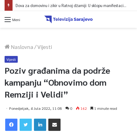
Dova za domovinu i zikir u Ratnoj džamiji: U sklopu manifestacije „Odbrana BiH – Igman 2026“ odana počast herojima
Meni
Naslovna
/
Vijesti
Vijesti
Poziv građanima da podrže
kampanju “Obnovimo dom
Remziji i Velidi”
Ponedjeljak, 4 Jula 2022, 11:08
0
162
1 minute read