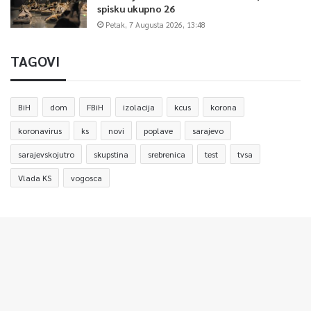
spisku ukupno 26
Petak, 7 Augusta 2026, 13:48
TAGOVI
BiH
dom
FBiH
izolacija
kcus
korona
koronavirus
ks
novi
poplave
sarajevo
sarajevskojutro
skupstina
srebrenica
test
tvsa
Vlada KS
vogosca