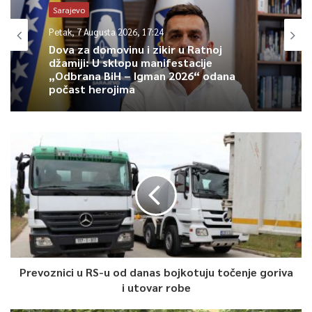
Sarajevo
Petak, 7 Augusta 2026, 17:24
0
Dova za domovinu i zikir u Ratnoj
džamiji: U sklopu manifestacije
„Odbrana BiH – Igman 2026“ odana
Article Rating
počast herojima
Prevoznici u RS-u od danas bojkotuju točenje goriva
i utovar robe