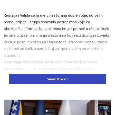
Remzija i Velida se hrane u Restoranu dobre volje, no osim
hrane, odjeće i drugih osnovnih potrepština koje im
obezbjeđuje Pomozi.ba, potrebna im je i pomoć u obnovi kuće
jer žive u užasnom stanju u uslovima koji nisu dostojni čovjeka.
Kuća je potpuno oronula i zapuštena, stropovi propali, zidovi
su tamni od čađi, a namještaj zatrpan raznim predmetima i
otpadom.
Obje imaju zdravstvene poteškoće, zbog kojih je Velida
nesposobna za rad, a jedva preživljavaju od Remzijine
minimalne penzije.
Show More
Za građevinske radove i opremanje njihove kuće potrebno
je oko 10.000 KM.
Pored poziva na broj 17042, pomoći možete i donacijama na
web platformi wwwPOMOZIBAorg i putem računa Udruženja.