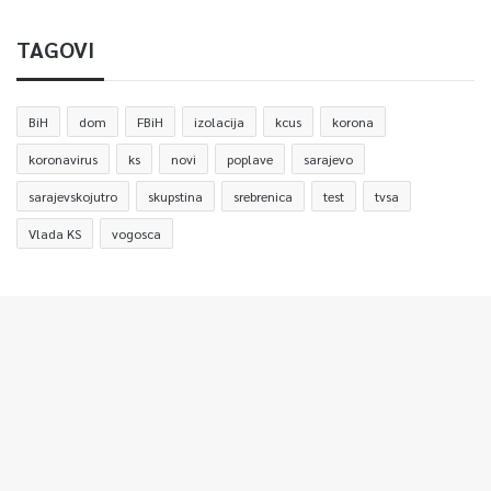
TAGOVI
BiH
dom
FBiH
izolacija
kcus
korona
koronavirus
ks
novi
poplave
sarajevo
sarajevskojutro
skupstina
srebrenica
test
tvsa
Vlada KS
vogosca