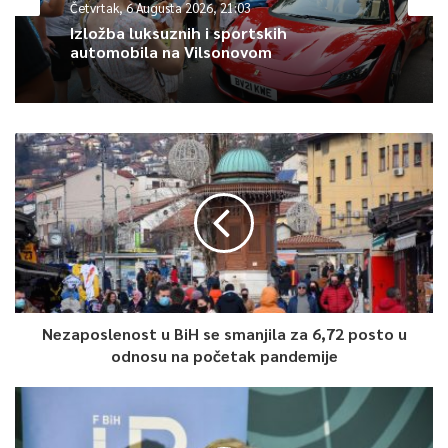
Četvrtak, 6 Augusta 2026, 21:03
0
Izložba luksuznih i sportskih
automobila na Vilsonovom
Article Rating
Nezaposlenost u BiH se smanjila za 6,72 posto u
odnosu na početak pandemije