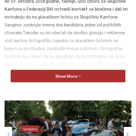
do 07. oktobra 2018.godine, tačnije, uoči izbora za Skupštine
Kantona u Federaciji BiH ostvarili kontakt sa biračima i dali im
instrukciju da na glasačkom listiću za Skupštinu Kantona
Sarajevo zaokruže imena dva kandidata jedne od političkih
stranaka.Također su im obećali da ukoliko glasaju i reklamne
vizit kartice fotografišu zajedno sa glasačkim listićem na
kojem su prethodno zaokružili imena a potom i fotografije
dostave kao dokaz da su glasali po datoj instrukciji, da će im
predati novčanu naknadnu u iznosu od 20 do 50 konvertibilnih
maraka. Pa je tako njih 11 koji su glasali za navedene kandidate
Show More
dobilo novac, dok njih 10 nije dobilo obećanu naknadu. Dakle,
kao saizvršioci, podmićivanjem, utjecali na birače u Federaciji da
na izborima za institucije Federacije glasaju za pojedine
kandidate. Također, prilikom pretresa automobila optuženog
Spahića pronađeno je i oduzeto vatreno oružje sa okvirom u
kojem su bila tri metka.
Sarajevo