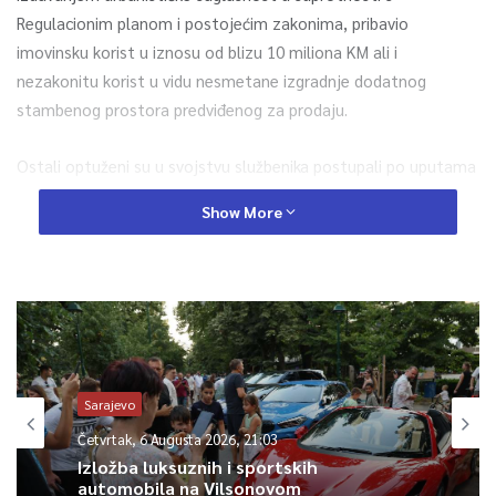
Regulacionim planom i postojećim zakonima, pribavio
imovinsku korist u iznosu od blizu 10 miliona KM ali i
nezakonitu korist u vidu nesmetane izgradnje dodatnog
stambenog prostora predviđenog za prodaju.
Ostali optuženi su u svojstvu službenika postupali po uputama
optuženog Memića. Isti modus operandi optuženi su primjenili i
Show More
kod zahtjeva investitora „Malak Group“.
Za glavni pretres predloženo je saslušanje 38 svjedoka,
vještaka arhitektonske struke te izvođenje više od 400
materijalnih dokaza.
Sarajevo
0
Četvrtak, 6 Augusta 2026, 21:03
Article Rating
Izložba luksuznih i sportskih
automobila na Vilsonovom