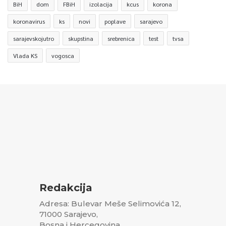
BiH
dom
FBiH
izolacija
kcus
korona
koronavirus
ks
novi
poplave
sarajevo
sarajevskojutro
skupstina
srebrenica
test
tvsa
Vlada KS
vogosca
Redakcija
Adresa: Bulevar Meše Selimovića 12,
71000 Sarajevo,
Bosna i Hercegovina