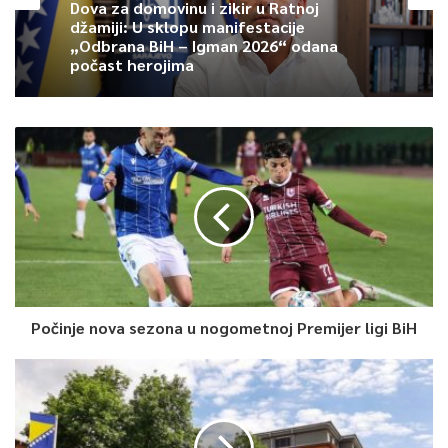
Dova za domovinu i zikir u Ratnoj
372.400 KM.
džamiji: U sklopu manifestacije
„Odbrana BiH – Igman 2026“ odana
počast herojima
Grad Sarajevo i općine se obavezuju da iz svojih budžeta
osiguraju preostala sredstva potrebna za realizaciju ovih
projekata.
Nadzor nad realizacijom projekata vršit će Zavod za izgradnju
KS, saopćeno je iz Službe za protokol i press KS.
0
Article Rating
Počinje nova sezona u nogometnoj Premijer ligi BiH