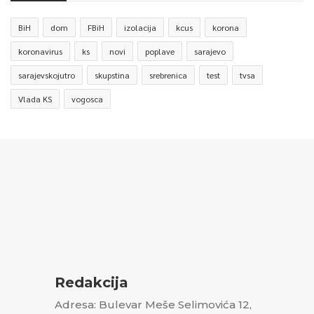
BiH
dom
FBiH
izolacija
kcus
korona
koronavirus
ks
novi
poplave
sarajevo
sarajevskojutro
skupstina
srebrenica
test
tvsa
Vlada KS
vogosca
Redakcija
Adresa: Bulevar Meše Selimovića 12,