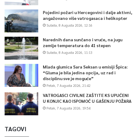
Pojedini požari u Hercegovini i dalje aktivni,
angažovano više vatrogasaca i helikopter
Subota, 8 Augusta 2026, 12:16
Narednih dana sunčano i vruće, na jugu
zemlje temperatura do 41 stepen
Subota, 8 Augusta 2026, 11:13
Mlada glumica Sara Seksan u emisiji Špica:
“Gluma je bila jedina opcija, uz rad i
disciplinu sve je moguće”
Petak, 7 Augusta 2026, 21:42
VATROGASCI CIVILNE ZAŠTITE KS UPUĆENI
U KONJIC KAO ISPOMOĆ U GAŠENJU POŽARA
Petak, 7 Augusta 2026, 19:54
TAGOVI