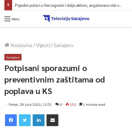
Pojedini požari u Hercegovini i dalje aktivni, angažovano više vatrogasaca i helikopter
Meni
Naslovna
/
Vijesti
/
Sarajevo
Sarajevo
Potpisani sporazumi o
preventivnim zaštitama od
poplava u KS
Petak, 28 Jula 2023, 12:51
0
152
1 minute read