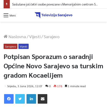
Saslušane još četiri osobe povezane s Memorijalnim centrom Srebrenica, na spisku ukupno 26
Meni
Naslovna
/
Vijesti
/
Sarajevo
Sarajevo
Vijesti
Potpisan Sporazum o saradnji
Općine Novo Sarajevo sa turskim
gradom Kocaelijem
Srijeda, 3 Juna 2026, 12:07
0
178
1 minute read