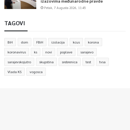
izazovima međunarodne pravde
Petak, 7 Augusta 2026, 11:45
TAGOVI
BiH
dom
FBiH
izolacija
kcus
korona
koronavirus
ks
novi
poplave
sarajevo
sarajevskojutro
skupstina
srebrenica
test
tvsa
Vlada KS
vogosca