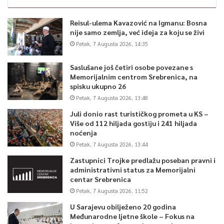
Reisul-ulema Kavazović na Igmanu: Bosna
nije samo zemlja, već ideja za koju se živi
Petak, 7 Augusta 2026, 14:35
Saslušane još četiri osobe povezane s
Memorijalnim centrom Srebrenica, na
spisku ukupno 26
Petak, 7 Augusta 2026, 13:48
Juli donio rast turističkog prometa u KS –
Više od 112 hiljada gostiju i 241 hiljada
noćenja
Petak, 7 Augusta 2026, 13:44
Zastupnici Trojke predlažu poseban pravni i
administrativni status za Memorijalni
centar Srebrenica
Petak, 7 Augusta 2026, 11:52
U Sarajevu obilježeno 20 godina
Međunarodne ljetne škole – Fokus na