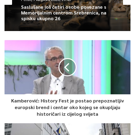
složenim infrastrukturnim, društvenim i razvojnim procesima
Saslušane još četiri osobe povezane s
Memorijalnim centrom Srebrenica, na
mogu predstavljati značajnu vrijednost za budući razvoj Novog
spisku ukupno 26
Sarajeva.
Potpisani sporazum otvara prostor za realizaciju zajedničkih
projekata, institucionalno povezivanje, razmjenu stručnih
iskustava te uspostavljanje novih mogućnosti za kulturnu,
obrazovnu i ekonomsku saradnju.
– Ova saradnja predstavlja važan korak u međunarodnom
pozicioniranju Novog Sarajeva i potvrđuje opredijeljenost
Općine da kroz partnerstva sa uspješnim gradovima svijeta
stvara nove razvojne prilike i unapređuje kvalitet života svojih
Kamberović: History Fest je postao prepoznatljiv
europski brend i centar oko kojeg se okupljaju
građana – saopćeno je iz Općine Novo Sarajevo.
historičari iz cijelog svijeta
0