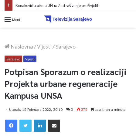
Konaković u pismu UN-u: Zastrašivanje preživjelih
Meni
Naslovna
/
Vijesti
/
Sarajevo
Sarajevo
Vijesti
Potpisan Sporazum o realizaciji
Projekta urbane regeneracije
Kampusa UNSA
Utorak, 15 Februara 2022, 20:10
0
275
Less than a minute