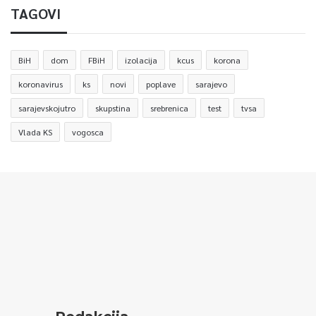
TAGOVI
BiH
dom
FBiH
izolacija
kcus
korona
koronavirus
ks
novi
poplave
sarajevo
sarajevskojutro
skupstina
srebrenica
test
tvsa
Vlada KS
vogosca