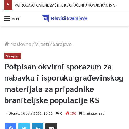
VATROGASCI CIVILNE ZAŠTITE KS UPUĆENI U KONJIC KAO ISPOMOĆ U GAŠENJU POŽARA
Meni
Naslovna
/
Vijesti
/
Sarajevo
Sarajevo
Potpisan okvirni sporazum za
nabavku i isporuku građevinskog
materijala za pripadnike
braniteljske populacije KS
Utorak, 18 Jula 2023, 16:58
0
150
1 minute read