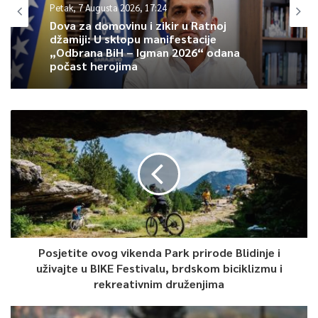
Petak, 7 Augusta 2026, 17:24
Zakona stekli propisane uslove u skladu sa Javnim pozivom.
Dova za domovinu i zikir u Ratnoj
Raduje me da su i ova lica ostvarila ova prava, obzirom da do
džamiji: U sklopu manifestacije
sada nisu bili korisnici sredstava Ministarstva”, kazao je
„Odbrana BiH – Igman 2026“ odana
počast herojima
ministar Osmanović.
Okvirni sporazum realizirat će se na način da će se za svaku
isporuku potpisivati posebni ugovori u okviru spomenutog
dokumenta. Krajnji rok za izvršenje okvirnog sporazuma je 31.
decembar tekuće godine.
0
Article Rating
Posjetite ovog vikenda Park prirode Blidinje i
uživajte u BIKE Festivalu, brdskom biciklizmu i
rekreativnim druženjima