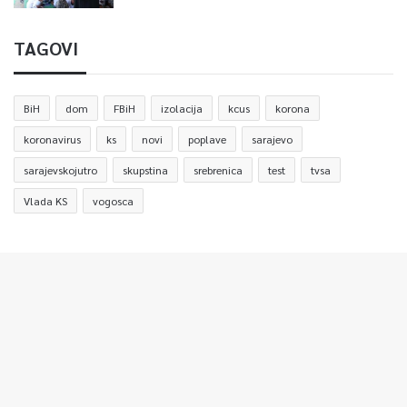
TAGOVI
BiH
dom
FBiH
izolacija
kcus
korona
koronavirus
ks
novi
poplave
sarajevo
sarajevskojutro
skupstina
srebrenica
test
tvsa
Vlada KS
vogosca