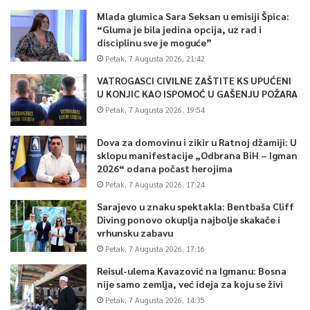
Mlada glumica Sara Seksan u emisiji Špica:
“Gluma je bila jedina opcija, uz rad i
disciplinu sve je moguće”
Petak, 7 Augusta 2026, 21:42
VATROGASCI CIVILNE ZAŠTITE KS UPUĆENI
U KONJIC KAO ISPOMOĆ U GAŠENJU POŽARA
Petak, 7 Augusta 2026, 19:54
Dova za domovinu i zikir u Ratnoj džamiji: U
sklopu manifestacije „Odbrana BiH – Igman
2026“ odana počast herojima
Petak, 7 Augusta 2026, 17:24
Sarajevo u znaku spektakla: Bentbaša Cliff
Diving ponovo okuplja najbolje skakače i
vrhunsku zabavu
Petak, 7 Augusta 2026, 17:16
Reisul-ulema Kavazović na Igmanu: Bosna
nije samo zemlja, već ideja za koju se živi
Petak, 7 Augusta 2026, 14:35