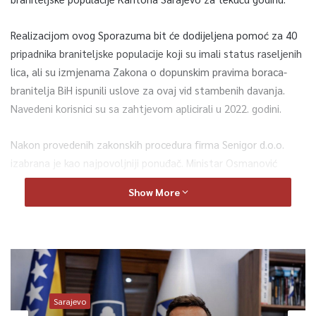
Realizacijom ovog Sporazuma bit će dodijeljena pomoć za 40
pripadnika braniteljske populacije koji su imali status raseljenih
lica, ali su izmjenama Zakona o dopunskim pravima boraca-
branitelja BiH ispunili uslove za ovaj vid stambenih davanja.
Navedeni korisnici su sa zahtjevom aplicirali u 2022. godini.
Nakon provedenih zakonskih procedura firma Senigor d.o.o.
izabrana je kao najpovoljniji ponuđač. Ministar Osmanović
iskazao je zadovoljstvo jer će pripadnici braniteljske populacije
Show More
i ove godine biti na ovaj način potpomognuti u rješavanju
stambenog pitanja.
”U Budžetu Kantona Sarajevo za ovu godinu, na poziciji
Ministarstva za boračka pitanja za realizaciju ovog sporazuma
su obezbijeđena sredstva u iznosu od 331.110,00 KM. Riječ je o
Sarajevo
pomoći za pripadnike braniteljske populacije, koji su izmjenama