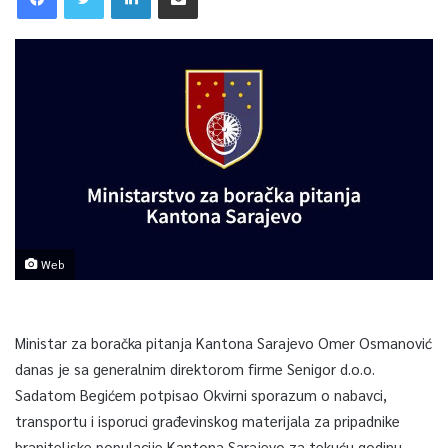
Web
Ministar za boračka pitanja Kantona Sarajevo Omer Osmanović
danas je sa generalnim direktorom firme Senigor d.o.o.
Sadatom Begićem potpisao Okvirni sporazum o nabavci,
transportu i isporuci građevinskog materijala za pripadnike
braniteljske populacije Kantona Sarajevo za tekuću godinu.