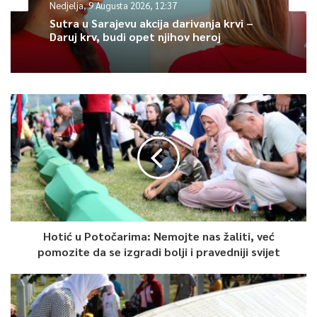
Nedjelja, 9 Augusta 2026, 12:37
Sutra u Sarajevu akcija darivanja krvi –
Učena je i Salla kojom se oglašava nečija smrt i odaje počast
Daruj krv, budi opet njihov heroj
svim nevinim žrtvama genocida. Potom je klanjana i dženaza-
namaz koju je predvodio reisu-l-ulema IZ u BiH Husein ef.
Kavazović.
0
Article Rating
Hotić u Potočarima: Nemojte nas žaliti, već
pomozite da se izgradi bolji i pravedniji svijet