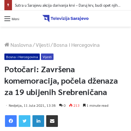
Sutra u Sarajevu akcija darivanja krvi – Daruj krv, budi opet njihov heroj
Meni
Naslovna
/
Vijesti
/
Bosna I Hercegovina
Bosna i Hercegovina
Vijesti
Potočari: Završena
komemoracija, počela dženaza
za 19 ubijenih Srebreničana
Nedjelja, 11 Jula 2021, 13:38
0
213
1 minute read