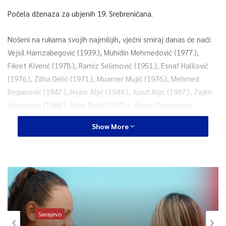
Počela dženaza za ubjenih 19. Srebreničana.
Nošeni na rukama svojih najmilijih, vječni smiraj danas će naći:
Vejsil Hamzabegović (1939.), Muhidin Mehmedović (1977.),
Fikret Kiverić (1978.), Ramiz Selimović (1951.), Esnaf Halilović
(1976.), Zilha Delić (1971.), Muamer Mujić (1976.), Mehmed
Beganović (1947.), Hajro Aljić (1944.), Jusuf Aljić (1967.), Zajim
Hasanović (1968.), Asim Nukić (1971.), Azmir Osmanović
(1979.), Nezir Dautović (1969.), Ibrahim Avdagić (1950.), Jusuf
Show More
Halilović (1948.), Salih Džananović (1955.), Meho Karahodžić
(1939.) i Husein Kurbašić (1932.).
Ispred duše šehida proučen je Jasin-i-šerif, dove, prigodni ajeti iz
Kur’ana, ilahija ‘Šehidi’ i Srebrenički inferno. Nakon toga se
oglasio i ezan za spajanje podne i ikindije namaza. Izneseni su
tabuti do Musalle do mezarja i pročitana su imena žrtava
Sarajevo
genocida.