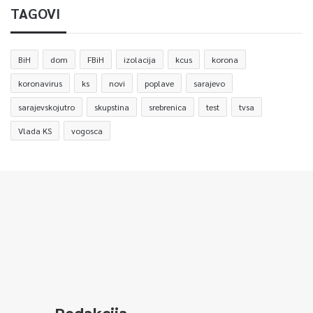
TAGOVI
BiH
dom
FBiH
izolacija
kcus
korona
koronavirus
ks
novi
poplave
sarajevo
sarajevskojutro
skupstina
srebrenica
test
tvsa
Vlada KS
vogosca