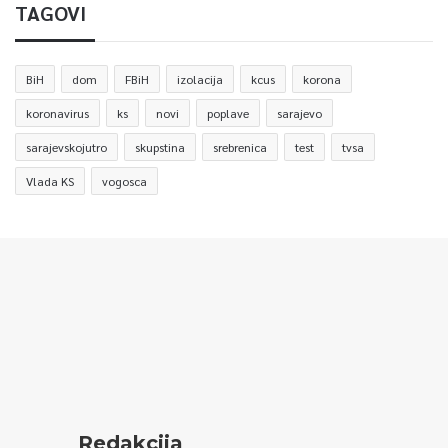
TAGOVI
BiH
dom
FBiH
izolacija
kcus
korona
koronavirus
ks
novi
poplave
sarajevo
sarajevskojutro
skupstina
srebrenica
test
tvsa
Vlada KS
vogosca
Redakcija