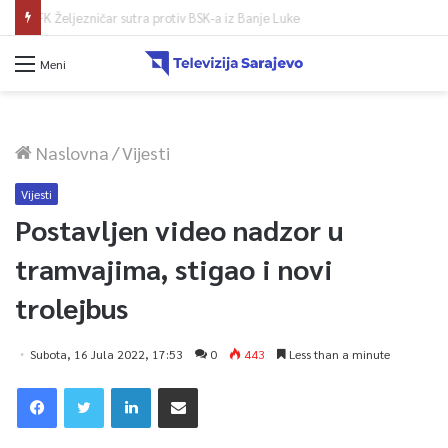
FK Željezničar sutra protiv BSK-a iz Banje Luke
Meni
Naslovna
/
Vijesti
Vijesti
Postavljen video nadzor u
tramvajima, stigao i novi
trolejbus
Subota, 16 Jula 2022, 17:53
0
443
Less than a minute