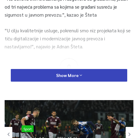
od tri najveća problema sa kojima se građani susreću je
sigurnost u javnom prevozu.”, kazao je Šteta
“U cilju kvalitetnije usluge, pokrenuli smo niz projekata koji se
tiču digitalizacije i modernizacije javnog prevoza i
nastavljamo!”, najavio je Adnan Šteta.
0
Show More
Article Rating
Sport