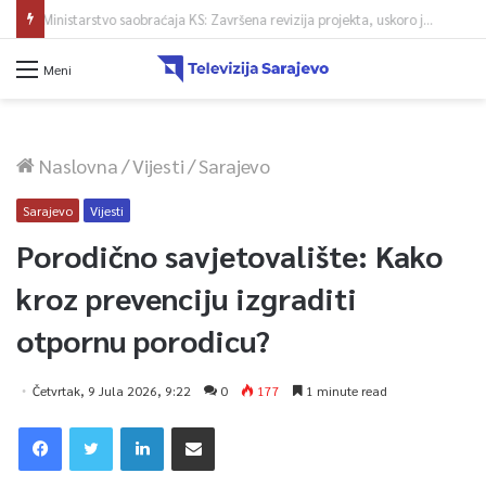
Ministarstvo saobraćaja KS: Završena revizija projekta, uskoro javna nabavka za obnovu mosta u ulici Ive Andrića
Meni
Naslovna
/
Vijesti
/
Sarajevo
Sarajevo
Vijesti
Porodično savjetovalište: Kako
kroz prevenciju izgraditi
otpornu porodicu?
Četvrtak, 9 Jula 2026, 9:22
0
177
1 minute read