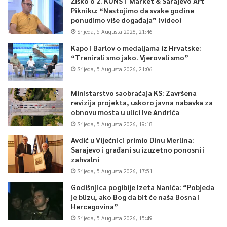
Žiško o 2. KUNST Market & Sarajevo Art
Pikniku: “Nastojimo da svake godine
ponudimo više događaja” (video)
Srijeda, 5 Augusta 2026, 21:46
Kapo i Barlov o medaljama iz Hrvatske:
“Trenirali smo jako. Vjerovali smo”
Srijeda, 5 Augusta 2026, 21:06
Ministarstvo saobraćaja KS: Završena
revizija projekta, uskoro javna nabavka za
obnovu mosta u ulici Ive Andrića
Srijeda, 5 Augusta 2026, 19:18
Avdić u Vijećnici primio Dinu Merlina:
Sarajevo i građani su izuzetno ponosni i
zahvalni
Srijeda, 5 Augusta 2026, 17:51
Godišnjica pogibije Izeta Nanića: “Pobjeda
je blizu, ako Bog da bit će naša Bosna i
Hercegovina”
Srijeda, 5 Augusta 2026, 15:49