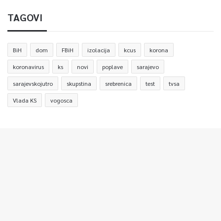
TAGOVI
BiH
dom
FBiH
izolacija
kcus
korona
koronavirus
ks
novi
poplave
sarajevo
sarajevskojutro
skupstina
srebrenica
test
tvsa
Vlada KS
vogosca