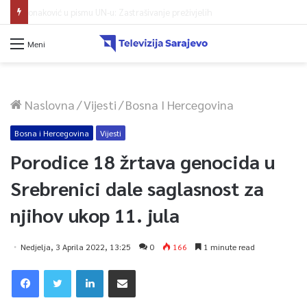
Protest zeničkih rudara do ispunjenja zahtjeva
Meni
Naslovna
/
Vijesti
/
Bosna I Hercegovina
Bosna i Hercegovina
Vijesti
Porodice 18 žrtava genocida u
Srebrenici dale saglasnost za
njihov ukop 11. jula
Nedjelja, 3 Aprila 2022, 13:25
0
166
1 minute read