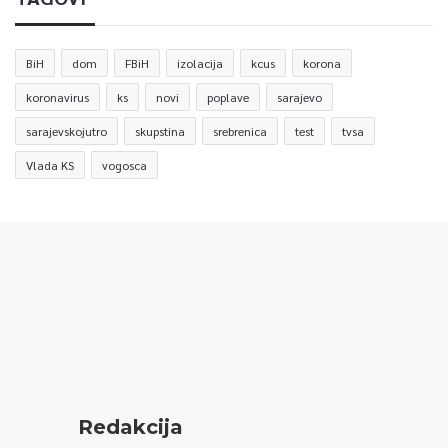
BiH
dom
FBiH
izolacija
kcus
korona
koronavirus
ks
novi
poplave
sarajevo
sarajevskojutro
skupstina
srebrenica
test
tvsa
Vlada KS
vogosca
Redakcija