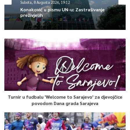
Subota, 8 Augusta 2026, 19:12
odlučiti samo jednu, dvije ili pak nekoliko kostiju konačno
Konaković u pismu UN-u: Zastrašivanje
spustiti u mezar – navodi Fazlić.
preživjelih
Istovremeno, na identifikaciju od strane članova porodica
čekaju posmrtni ostaci još 79 žrtava, za koje je dobiven
identitet putem DNK metode.
0
Article Rating
Turnir u fudbalu 'Welcome to Sarajevo' za djevojčice
povodom Dana grada Sarajeva