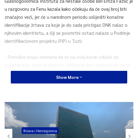
Glasnogovornica Instituta za nestale osobe BiH Emza Fazlić je
u razgovoru za Fenu kazala kako očekuju da će ovaj broj biti
značajno veći, jer će u narednom periodu uslijediti konačne
identifikacije žrtava za koje je do sada pristigao DNK nalaz o
njihovim identitetu, a čiji se posmrtni ostaci nalaze u Podrinje
identifikacionom projektu (PiP) u Tuzli.
– Porodice imaju vremena da se na ovaj korak odluče do
početka jula, kada se obično i zaključuje broj žrtava koje će se
u Potočarima ukopati za tu godinu – napomenula je Fazlić.
Show More
Po njenim riječima, u prostorijama PiP-a nalaze se i posmrtni
ostaci 35 žrtava genocida koje čekaju saglasnost za ukop.
Pojasnila je da su porodice ovih žrtava ranije obavile zvaničnu
identifikaciju, ali saglasnost za njihov ukop nije data.
– Razlog tome je uglavnom oskudnost posmrtnih ostataka
Bosna i Hercegovina
koji su pronađeni, zbog čega je za porodicu izuzetno teško