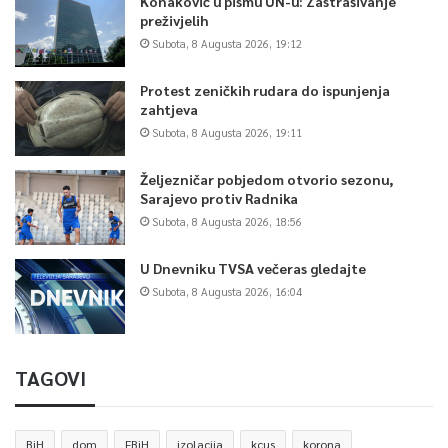
Konaković u pismu UN-u: Zastrašivanje
preživjelih
Subota, 8 Augusta 2026, 19:12
Za korisnike BBI, Union i Asa banke, omogućena je i donacija
putem KVIKO aplikacije, uz obavezno naglašavanje svrhe
Protest zeničkih rudara do ispunjenja
uplate.
zahtjeva
Subota, 8 Augusta 2026, 19:11
0
Željezničar pobjedom otvorio sezonu,
Sarajevo protiv Radnika
Article Rating
Subota, 8 Augusta 2026, 18:56
U Dnevniku TVSA večeras gledajte
Subota, 8 Augusta 2026, 16:04
TAGOVI
BiH
dom
FBiH
izolacija
kcus
korona