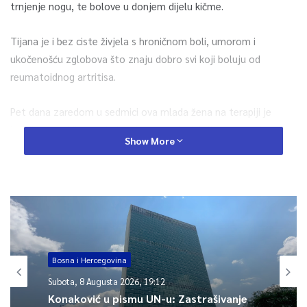
trnjenje nogu, te bolove u donjem dijelu kičme.
Tijana je i bez ciste živjela s hroničnom boli, umorom i
ukočenošću zglobova što znaju dobro svi koji boluju od
reumatoidnog artritisa.
Pet dana zaredom u sedmici ova mlada žena na terapiji je
kortikosteroidima, a jedan dan daje si injekciju metotreksata
Show More
čije pogrešno doziranje može dovesti i do fatalnog ishoda.
Sada joj je potrebna izuzetno komplikovana operacija na kičmi
i stomaku za koju su potrebni ginekolog i abdominalni hirurg
istovremeno. Za taj operativni zahvat u Istanbulu Tijani je
potrebno 22.500 eura.
Bosna i Hercegovina
Ovoj 43-godišnjoj ženi koja je ljubav prema životinjama
Subota, 8 Augusta 2026, 19:12
naslijedila od rahmetli oca koji je bio veterinar osim poziva na
Konaković u pismu UN-u: Zastrašivanje
broj 17043 možete pomoći i donacijama putem web platforme