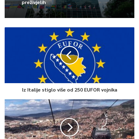
preživjelih
wwwPOMOZIBAorg ili naših žiro računa.
RAČUNI ZA UPLATE
PayPal:
paypal1@pomozi.ba
(Tijana Redžić)
Za uplate iz BiH:
UniCredit Bank
338-730-22202506-52
Iz Italije stiglo više od 250 EUFOR vojnika
Intesa Sanpaolo Banka BiH
154-180-20085330-48
Raiffeisen Bank
161-000-02481200-94
Bosna Bank International d.d
141-306-53201196-79