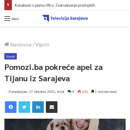
Konaković u pismu UN-u: Zastrašivanje preživjelih
Meni
Naslovna
/
Vijesti
Vijesti
Pomozi.ba pokreće apel za
Tijanu iz Sarajeva
Ponedjeljak, 17 Oktobra 2022, 8:04
0
202
1 minute read