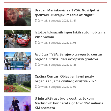
Dragan Marinković za TVSA: Novi ljetni
spektakl u Sarajevu “Tabia at Night”
Četvrtak, 6 Augusta 2026, 21:49
Izložba luksuznih i sportskih automobila na
Vilsonovom
Četvrtak, 6 Augusta 2026, 21:03
Avdić za TVSA: Sarajevo u avgustu centar
regiona: Stižu lideri evropskih gradova
Četvrtak, 6 Augusta 2026, 20:48
Općina Centar: Objavljen javni poziv
organizacijama civilnog društva 2026
Četvrtak, 6 Augusta 2026, 20:07
U julu u KS rast broja gostiju, tokom
Merlinovih koncerata gotovo 156 miliona
KM prometa