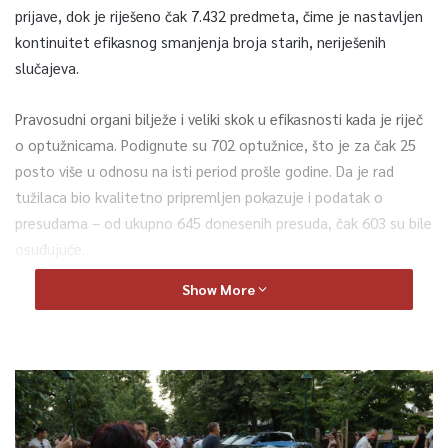
prijave, dok je riješeno čak 7.432 predmeta, čime je nastavljen
kontinuitet efikasnog smanjenja broja starih, neriješenih
slučajeva.
Pravosudni organi bilježe i veliki skok u efikasnosti kada je riječ
o optužnicama. Podignute su 702 optužnice, što je za čak 25
posto više u odnosu na isti period prošle godine. Da je rad
tužilaca bio kvalitetno pripremljen pokazuje i podatak o
presudama – od ukupno 645 donesenih presuda, čak 603 su bile
osuđujuće.
Show More
S druge strane, broj pritvorskih predmeta bilježi blagi pad od
šest posto. U prvih pola godine evidentirano je 265 ovakvih
predmeta koji su obuhvatili 310 osoba.
Kada je u pitanju crna statistika i struktura kriminala u
glavnom gradu, ubjedljivo najveći problem ostaje nasilje u