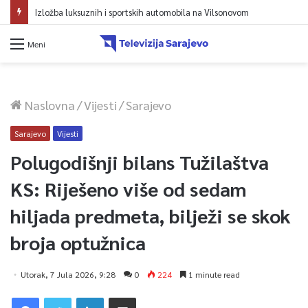
Izložba luksuznih i sportskih automobila na Vilsonovom
Meni
Naslovna
/
Vijesti
/
Sarajevo
Sarajevo
Vijesti
Polugodišnji bilans Tužilaštva
KS: Riješeno više od sedam
hiljada predmeta, bilježi se skok
broja optužnica
Utorak, 7 Jula 2026, 9:28
0
224
1 minute read