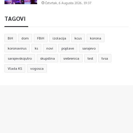
Četvrtak, 6 Augusta 2026, 19:37
TAGOVI
BiH
dom
FBiH
izolacija
kcus
korona
koronavirus
ks
novi
poplave
sarajevo
sarajevskojutro
skupstina
srebrenica
test
tvsa
Vlada KS
vogosca