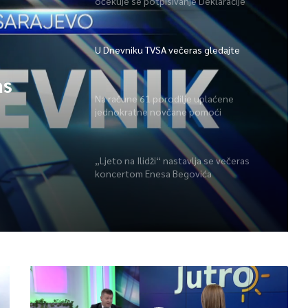
očekuje se potpisivanje Deklaracije
U Dnevniku TVSA večeras gledajte
as
Na račune 61 porodilje uplaćene
jednokratne novčane pomoći
„Ljeto na Ilidži“ nastavlja se večeras
koncertom Enesa Begovića