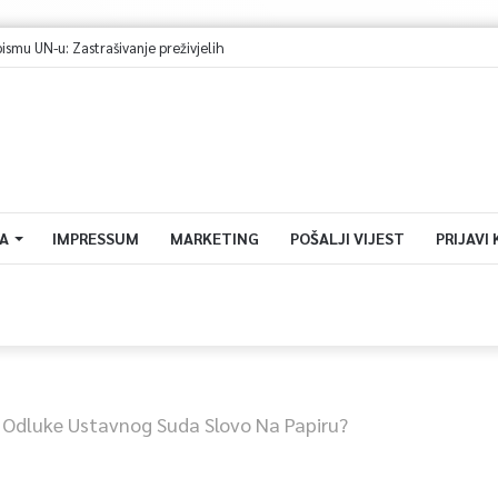
u UN-u: Zastrašivanje preživjelih
A
IMPRESSUM
MARKETING
POŠALJI VIJEST
PRIJAVI
u Odluke Ustavnog Suda Slovo Na Papiru?