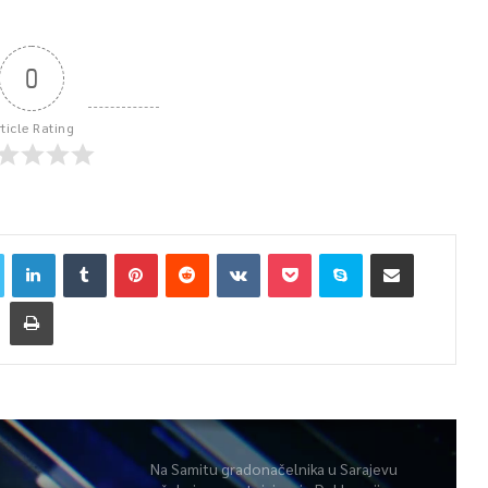
0
rticle Rating
Na Samitu gradonačelnika u Sarajevu