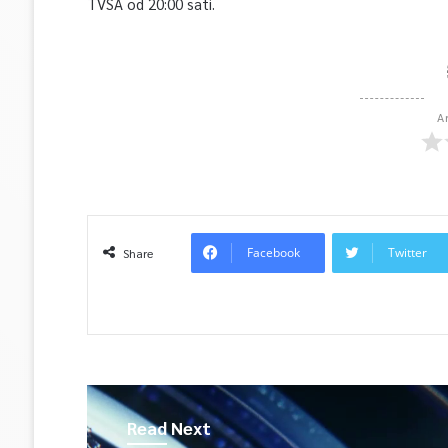
TVSA od 20:00 sati.
A
Facebook
Twitter
Share
Read Next