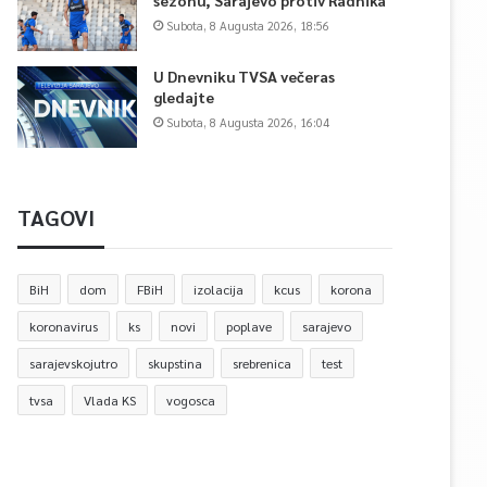
sezonu, Sarajevo protiv Radnika
Subota, 8 Augusta 2026, 18:56
U Dnevniku TVSA večeras
gledajte
Subota, 8 Augusta 2026, 16:04
TAGOVI
BiH
dom
FBiH
izolacija
kcus
korona
koronavirus
ks
novi
poplave
sarajevo
sarajevskojutro
skupstina
srebrenica
test
tvsa
Vlada KS
vogosca