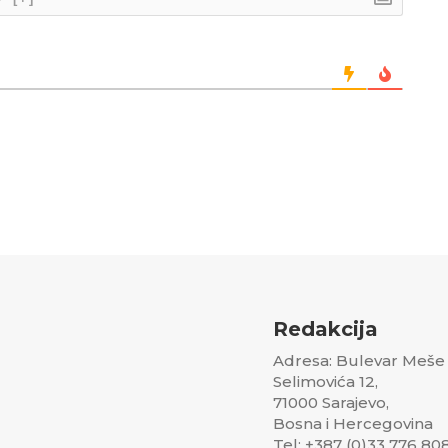
Redakcija
Adresa: Bulevar Meše
Selimovića 12,
71000 Sarajevo,
Bosna i Hercegovina
Tel: +387 (0)33 776 80