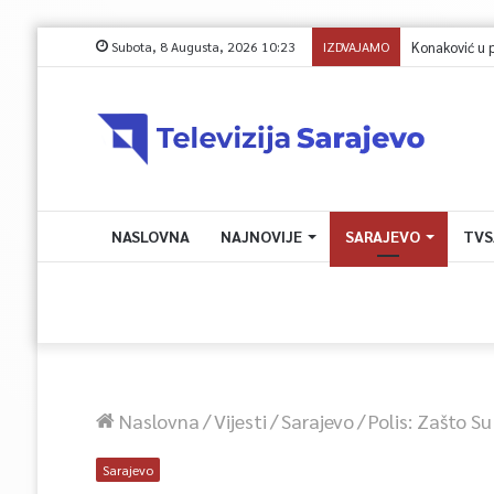
Subota, 8 Augusta, 2026 10:23
IZDVAJAMO
Konaković u pism
NASLOVNA
NAJNOVIJE
SARAJEVO
TVS
Naslovna
/
Vijesti
/
Sarajevo
/
Polis: Zašto S
Sarajevo