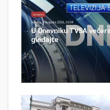
Sarajevo
Subota, 8 Augusta 2026, 16:04
U Dnevniku TVSA večer
gledajte