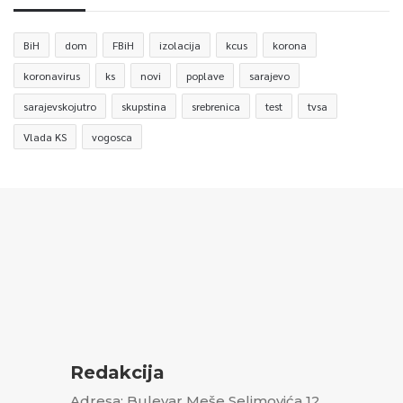
BiH
dom
FBiH
izolacija
kcus
korona
koronavirus
ks
novi
poplave
sarajevo
sarajevskojutro
skupstina
srebrenica
test
tvsa
Vlada KS
vogosca
Redakcija
Adresa: Bulevar Meše Selimovića 12,