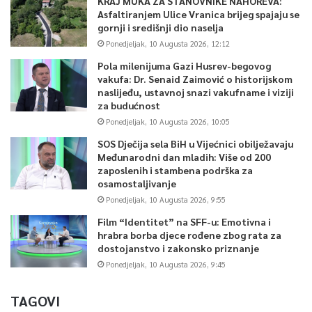
KRAJ MUKA ZA STANOVNIKE NAHOREVA:
Asfaltiranjem Ulice Vranica brijeg spajaju se
gornji i središnji dio naselja
Ponedjeljak, 10 Augusta 2026, 12:12
Pola milenijuma Gazi Husrev-begovog
vakufa: Dr. Senaid Zaimović o historijskom
naslijeđu, ustavnoj snazi vakufname i viziji
za budućnost
Ponedjeljak, 10 Augusta 2026, 10:05
SOS Dječija sela BiH u Vijećnici obilježavaju
Međunarodni dan mladih: Više od 200
zaposlenih i stambena podrška za
osamostaljivanje
Ponedjeljak, 10 Augusta 2026, 9:55
Film “Identitet” na SFF-u: Emotivna i
hrabra borba djece rođene zbog rata za
dostojanstvo i zakonsko priznanje
Ponedjeljak, 10 Augusta 2026, 9:45
TAGOVI