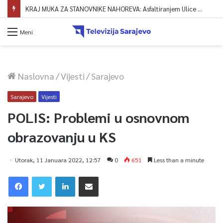
KRAJ MUKA ZA STANOVNIKE NAHOREVA: Asfaltiranjem Ulice Vranica brijeg spajaju se gornji i središnji dio naselja
Meni
Naslovna
/
Vijesti
/
Sarajevo
Sarajevo
Vijesti
POLIS: Problemi u osnovnom
obrazovanju u KS
Utorak, 11 Januara 2022, 12:57
0
651
Less than a minute