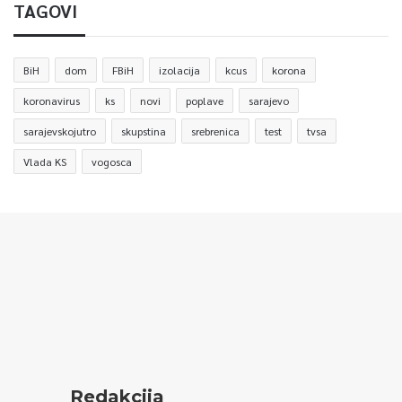
TAGOVI
BiH
dom
FBiH
izolacija
kcus
korona
koronavirus
ks
novi
poplave
sarajevo
sarajevskojutro
skupstina
srebrenica
test
tvsa
Vlada KS
vogosca
Redakcija