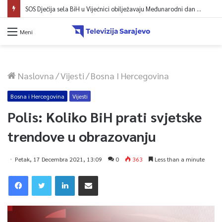
SOS Dječija sela BiH u Vijećnici obilježavaju Međunarodni dan mladih: Više od 200 zaposlenih i stambena podrška za osamostaljivanje
Meni
Naslovna
/
Vijesti
/
Bosna I Hercegovina
Bosna i Hercegovina
Vijesti
Polis: Koliko BiH prati svjetske
trendove u obrazovanju
Petak, 17 Decembra 2021, 13:09
0
363
Less than a minute