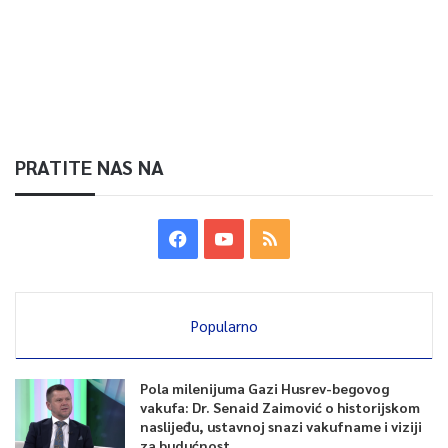
PRATITE NAS NA
Popularno
Pola milenijuma Gazi Husrev-begovog
vakufa: Dr. Senaid Zaimović o historijskom
naslijeđu, ustavnoj snazi vakufname i viziji
za budućnost