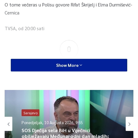
O tome večeras u Polisu govore Rifat Škrijelj i Elma Durmišević-
Cernica
TVSA, od 20:00 sati
0
Article Rating
Show More
Sarajevo
Ponedjeljak, 10 Augusta 2026, 9:55
SOS Dječija sela BiH u Vijećnici
obilježavaju Međunarodni dan mladih: