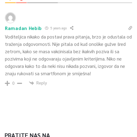
Ramadan Hebib
5 years ago
Voditeljica nikako da postavi prava pitanja, brzo je odustala od
traženja odgovornosti. Nije pitala od kud onolike gužve šred
zetrom, kako se masa vakcinisala bez ikakvih poziva ili sa
pozivima koji ne odgovaraju ojavljenim kriterijima. Niko ne
odgovara kako to da neki nisu nikada pozvani, izgovor da ne
znaju rukovati sa smartfonom je smiješna!
Reply
0
PRATITE NAS NA