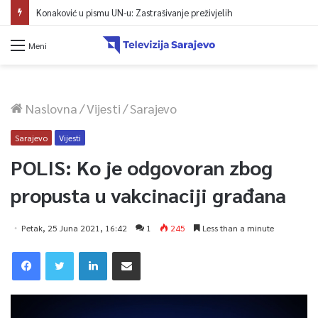
Konaković u pismu UN-u: Zastrašivanje preživjelih
Meni
Naslovna
/
Vijesti
/
Sarajevo
Sarajevo
Vijesti
POLIS: Ko je odgovoran zbog
propusta u vakcinaciji građana
Petak, 25 Juna 2021, 16:42
1
245
Less than a minute