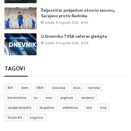
Željezničar pobjedom otvorio sezonu,
Sarajevo protiv Radnika
Subota, 8 Augusta 2026, 18:56
U Dnevniku TVSA večeras gledajte
Subota, 8 Augusta 2026, 16:04
TAGOVI
BiH
dom
FBiH
izolacija
kcus
korona
koronavirus
ks
novi
poplave
sarajevo
sarajevskojutro
skupstina
srebrenica
test
tvsa
Vlada KS
vogosca