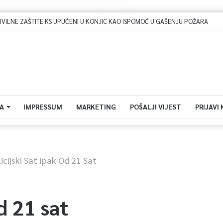
Dova za domovinu i zikir u Ratnoj džamiji: U sklopu manifestacije „Odbrana BiH – Igman 2026“ odana počast herojima
A
IMPRESSUM
MARKETING
POŠALJI VIJEST
PRIJAVI
licijski Sat Ipak Od 21 Sat
od 21 sat