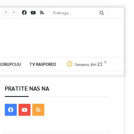
℃
23
 KORUPCIJU
TV RASPORED
Sarajevo, BiH
PRATITE NAS NA