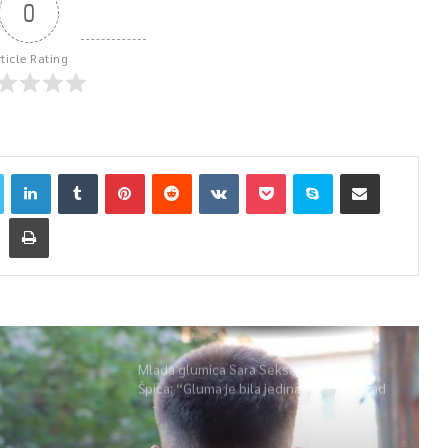
0
rticle Rating
Mlada glumica Sara Seksan u emisiji
Špica: “Gluma je bila jedina opcija, uz rad
i disciplinu sve je moguće”