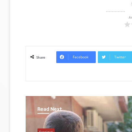
A
Facebook
Twitter
Share
Read Next
Sarajevo