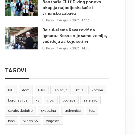
Bentbaša Cliff Diving ponovo
okuplja najbolje skakače i
vrhunsku zabavu
Petak, 7 Augusta 2026, 17:16
Reisul-ulema Kavazović na
Igmanu: Bosna nije samo zemlja,
već ideja za koju se živi
Petak, 7 Augusta 2026, 14:35
TAGOVI
BiH
dom
FBiH
izolacija
kcus
korona
koronavirus
ks
novi
poplave
sarajevo
sarajevskojutro
skupstina
srebrenica
test
tvsa
Vlada KS
vogosca