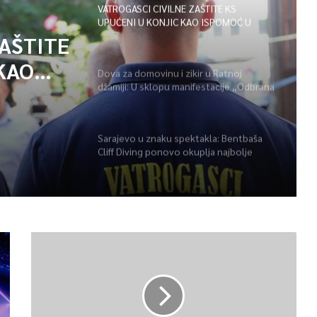
VATROGASCI CIVILNE ZAŠTITE KS
UPUĆENI U KONJIC KAO ISPOMOĆ U
GAŠENJU POŽARA
ZAŠTITE
KAO
Dova za domovinu i zikir u Ratnoj
džamiji: U sklopu manifestacije „Odbrana
POŽARA
BiH – Igman 2026“ odana počast
herojima
Sarajevo u znaku spektakla: Bentbaša
Cliff Diving ponovo okuplja najbolje
skakače i vrhunsku zabavu