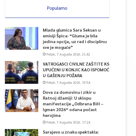
Popularno
Mlada glumica Sara Seksan u
emisiji Špica: “Gluma je bila
jedina opcija, uz rad i disciplinu
sve je moguće”
Petak, 7 Augusta 2026, 21:42
VATROGASCI CIVILNE ZAŠTITE KS
UPUĆENI U KONJIC KAO ISPOMOĆ
U GAŠENJU POŽARA
Petak, 7 Augusta 2026, 19:54
Dova za domovinu i zikir u
Ratnoj džamiji: U sklopu
manifestacije „Odbrana BiH –
Igman 2026“ odana počast
herojima
Petak, 7 Augusta 2026, 17:24
Sarajevo u znaku spektakla: