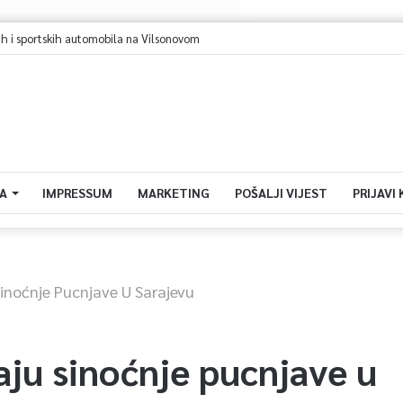
jevo u avgustu centar regiona: Stižu lideri evropskih gradova
A
IMPRESSUM
MARKETING
POŠALJI VIJEST
PRIJAVI
Sinoćnje Pucnjave U Sarajevu
čaju sinoćnje pucnjave u