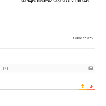
Gledajte Direktno večeras u 20,00 sati
Connect with
}
[+]