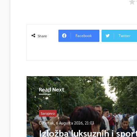
Facebook
Twitter
Share
Read Next
Sarajevo
Četvrtak, 6 Augusta 2026, 21:03
Izložba luksuznih i spor