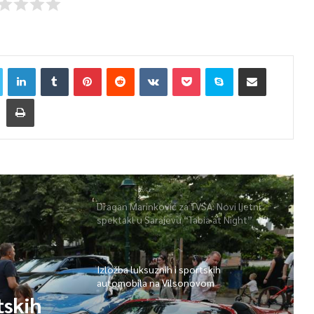
Dragan Marinković za TVSA: Novi ljetni
spektakl u Sarajevu “Tabia at Night”
Izložba luksuznih i sportskih
automobila na Vilsonovom
tskih