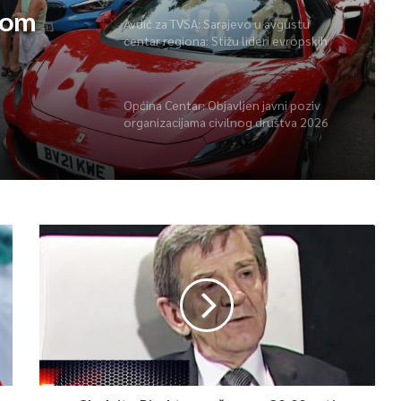
vom
Avdić za TVSA: Sarajevo u avgustu
centar regiona: Stižu lideri evropskih
gradova
Općina Centar: Objavljen javni poziv
organizacijama civilnog društva 2026