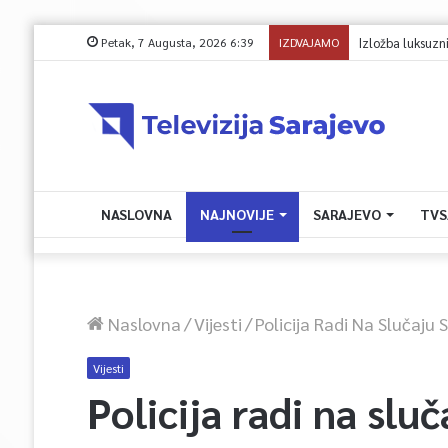
Petak, 7 Augusta, 2026 6:39
IZDVAJAMO
Avdić za TVSA: Sara
NASLOVNA
NAJNOVIJE
SARAJEVO
TVS
Naslovna
/
Vijesti
/
Policija Radi Na Slučaju 
Vijesti
Policija radi na slu