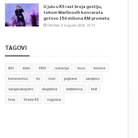
U julu u KS rast broja gostiju,
tokom Merlinovih koncerata
gotovo 156 miliona KM prometa
Četvrtak, 6 Augusta 2026, 19:37
TAGOVI
BiH
dom
FBiH
izolacija
kcus
korona
koronavirus
ks
novi
poplave
sarajevo
sarajevskojutro
skupstina
srebrenica
test
tvsa
Vlada KS
vogosca