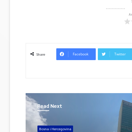
A
Facebook
Twitter
Share
Read Next
Bosna i Hercegovina