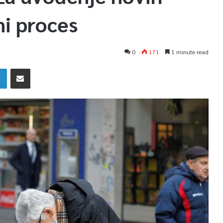
ni proces
0
171
1 minute read