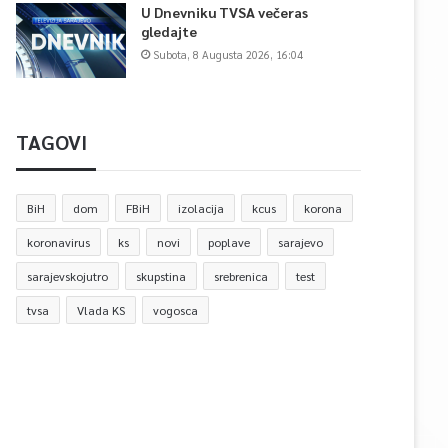
U Dnevniku TVSA večeras
gledajte
Subota, 8 Augusta 2026, 16:04
TAGOVI
BiH
dom
FBiH
izolacija
kcus
korona
koronavirus
ks
novi
poplave
sarajevo
sarajevskojutro
skupstina
srebrenica
test
tvsa
Vlada KS
vogosca