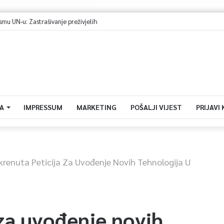
ih rudara do ispunjenja zahtjeva
A
IMPRESSUM
MARKETING
POŠALJI VIJEST
PRIJAVI
krenuta Peticija Za Uvođenje Novih Tehnologija U
 za uvođenje novih