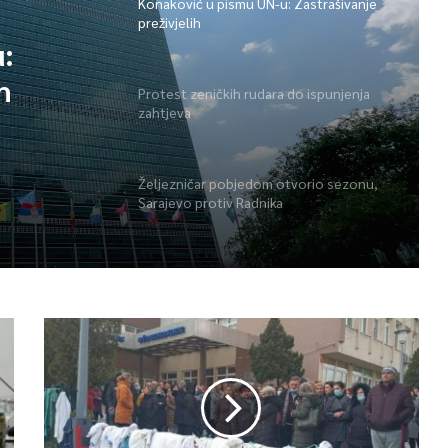
Konaković u pismu UN-u: Zastrašivanje
preživjelih
:
h
Protest zeničkih rudara do ispunjenja
zahtjeva
Željezničar pobjedom otvorio sezonu,
Sarajevo protiv Radnika