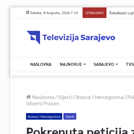
Subota, 8 Augusta, 2026 7:33
IZDVAJAMO
Protest zeničk
NASLOVNA
NAJNOVIJE
SARAJEVO
TVS
Naslovna
/
Vijesti
/
Bosna I Hercegovina
/
Po
Izborni Proces
Bosna i Hercegovina
Vijesti
Pokrenuta peticija