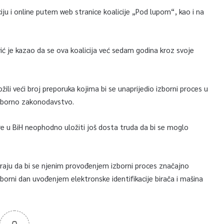
ju i online putem web stranice koalicije „Pod lupom“, kao i na
ć je kazao da se ova koalicija već sedam godina kroz svoje
i veći broj preporuka kojima bi se unaprijedio izborni proces u
 izborno zakonodavstvo.
re u BiH neophodno uložiti još dosta truda da bi se moglo
raju da bi se njenim provođenjem izborni proces značajno
zborni dan uvođenjem elektronske identifikacije birača i mašina