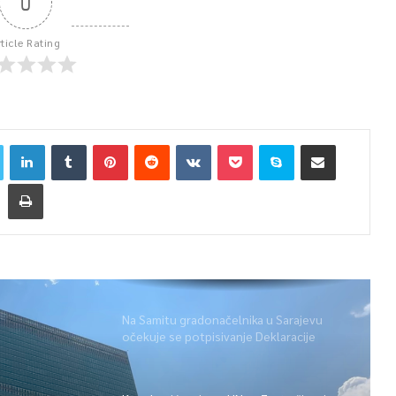
0
rticle Rating
Na Samitu gradonačelnika u Sarajevu
očekuje se potpisivanje Deklaracije