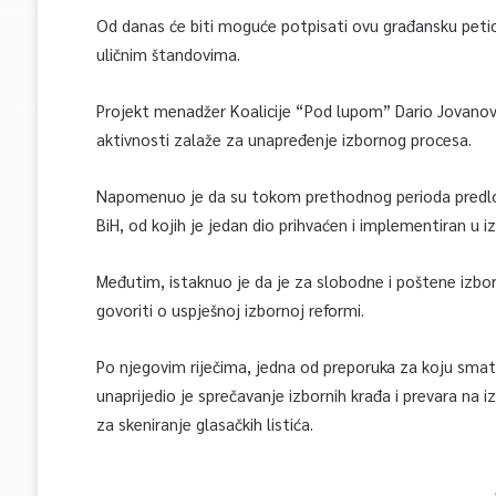
Od danas će biti moguće potpisati ovu građansku petici
uličnim štandovima.
Projekt menadžer Koalicije “Pod lupom” Dario Jovanovi
aktivnosti zalaže za unapređenje izbornog procesa.
Napomenuo je da su tokom prethodnog perioda predložil
BiH, od kojih je jedan dio prihvaćen i implementiran u
Međutim, istaknuo je da je za slobodne i poštene izbo
govoriti o uspješnoj izbornoj reformi.
Po njegovim riječima, jedna od preporuka za koju smat
unaprijedio je sprečavanje izbornih krađa i prevara na i
za skeniranje glasačkih listića.