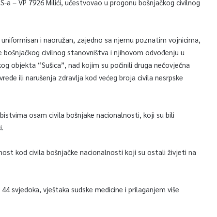
 VRS-a – VP 7926 Milići, učestvovao u progonu bošnjačkog civilnog
 uniformisan i naoružan, zajedno sa njemu poznatim vojnicima,
bošnjačkog civilnog stanovništva i njihovom odvođenju u
kog objekta “Sušica”, nad kojim su počinili druga nečovječna
ovrede ili narušenja zdravlja kod većeg broja civila nesrpske
bistvima osam civila bošnjake nacionalnosti, koji su bili
i.
urnost kod civila bošnjačke nacionalnosti koji su ostali živjeti na
44 svjedoka, vještaka sudske medicine i prilaganjem više