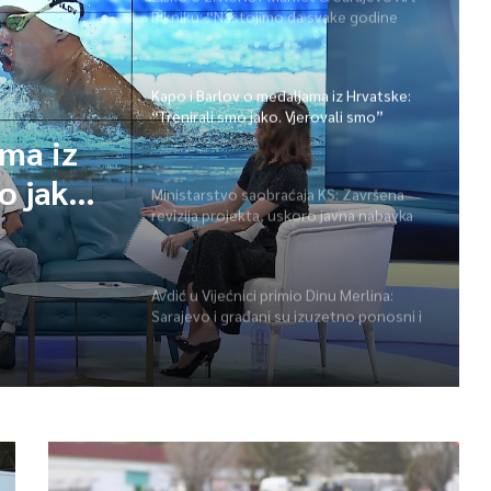
Pikniku: “Nastojimo da svake godine
ponudimo više događaja” (video)
Kapo i Barlov o medaljama iz Hrvatske:
“Trenirali smo jako. Vjerovali smo”
ama iz
o jako.
Ministarstvo saobraćaja KS: Završena
revizija projekta, uskoro javna nabavka
za obnovu mosta u ulici Ive Andrića
Avdić u Vijećnici primio Dinu Merlina:
Sarajevo i građani su izuzetno ponosni i
zahvalni