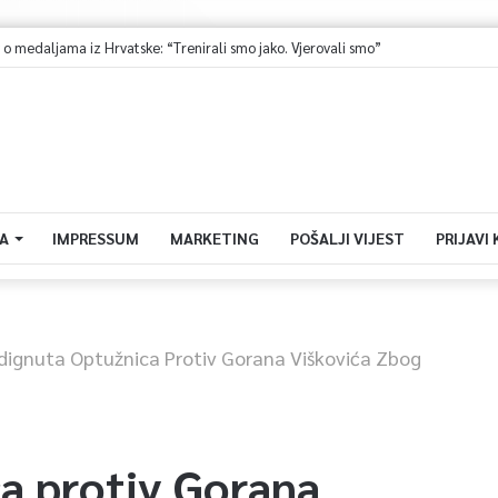
Ministarstvo saobraćaja KS: Završena revizija projekta, uskoro javna nabavka za obnovu mosta u ulici Ive Andrića
A
IMPRESSUM
MARKETING
POŠALJI VIJEST
PRIJAVI
dignuta Optužnica Protiv Gorana Viškovića Zbog
a protiv Gorana