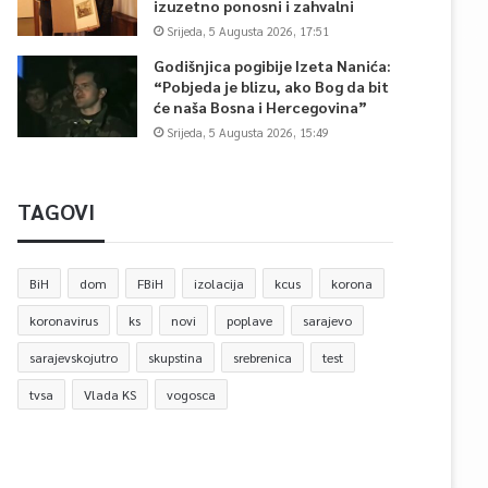
izuzetno ponosni i zahvalni
Srijeda, 5 Augusta 2026, 17:51
Godišnjica pogibije Izeta Nanića:
“Pobjeda je blizu, ako Bog da bit
će naša Bosna i Hercegovina”
Srijeda, 5 Augusta 2026, 15:49
TAGOVI
BiH
dom
FBiH
izolacija
kcus
korona
koronavirus
ks
novi
poplave
sarajevo
sarajevskojutro
skupstina
srebrenica
test
tvsa
Vlada KS
vogosca