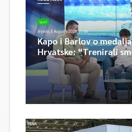
Sport
Srijeda, 5 Augusta 2026, 21:06
Kapo i Barlov o medalj
Hrvatske: “Trenirali sm
Vjerovali smo”