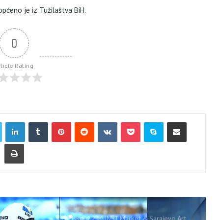
pćeno je iz Tužilaštva BiH.
0
rticle Rating
Žiško o 2. KUNST Market & Sarajevo Art