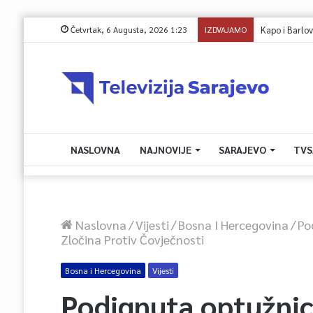
Četvrtak, 6 Augusta, 2026 1:23
IZDVAJAMO
NASLOVNA
NAJNOVIJE
SARAJEVO
TVS
Naslovna
/
Vijesti
/
Bosna I Hercegovina
/
Po
Zločina Protiv Čovječnosti
Bosna i Hercegovina
Vijesti
Podignuta optužnic