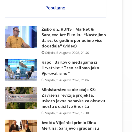
Popularno
Žiško o 2. KUNST Market &
Sarajevo Art Pikniku: “Nastojimo
da svake godine ponudimo više
događaja” (video)
Srijeda, 5 Augusta 2026, 21:46
Kapo i Barlov o medaljama iz
Hrvatske: “Trenirali smo jako.
Vjerovali smo”
Srijeda, 5 Augusta 2026, 21:06
Ministarstvo saobraćaja KS:
Završena revizija projekta,
uskoro javna nabavka za obnovu
mosta u ulici Ive Andrića
Srijeda, 5 Augusta 2026, 19:18
Avdić u Vijećnici primio Dinu
Merlina: Sarajevo i građani su