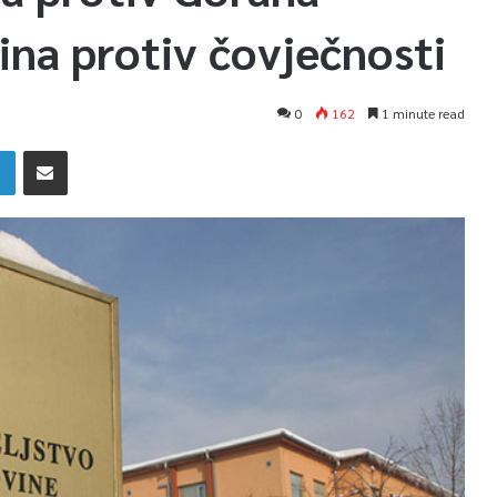
ina protiv čovječnosti
0
162
1 minute read