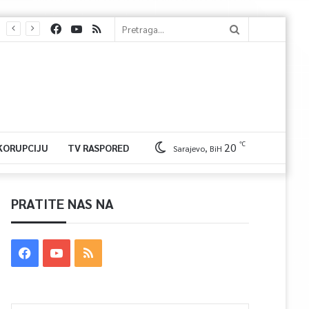
℃
20
 KORUPCIJU
TV RASPORED
Sarajevo, BiH
PRATITE NAS NA