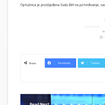
Optužnica je proslijeđena Sudu BiH na potvrđivanje, sao
A
Facebook
Twitter
Share
Read Next