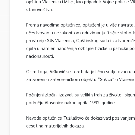
opština Vlasenica i Milići, kao pripadnik Vojne policije
stanovništva.
Prema navodima optužnice, optuženi je u više navrata,
učestvovao u nezakonitom oduzimanju fizičke slobode 
prostorije SJB Vlasenica, Opštinskog suda i zatvorenič
djela u namjeri nanošenja ozbiljne fizičke ili psihičke p
nacionalnosti.
Osim toga, Višković se tereti da je lično sudjelovao u u
zatvoreni u zatvoreničkom objektu “Sušica” u Vlasenic
Počinjeni zločini izazvali su veliki strah za živote i sig
području Vlasenice nakon aprila 1992. godine.
Navode optužnice Tužilaštvo će dokazivati pozivanjem 
desetina materijalnih dokaza.