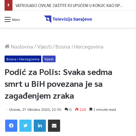
VATROGASCI CIVILNE ZAŠTITE KS UPUĆENI U KONJIC KAO ISPOMOĆ U GAŠENJU POŽARA
Meni
Naslovna
/
Vijesti
/
Bosna I Hercegovina
Bosna i Hercegovina
Vijesti
Podić za Polis: Svaka sedma
smrt u BiH povezana je sa
zagađenjem zraka
Utorak, 27 Oktobra 2020, 22:30
0
228
1 minute read