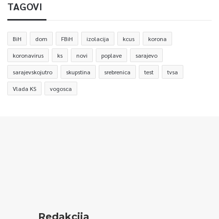
TAGOVI
BiH
dom
FBiH
izolacija
kcus
korona
koronavirus
ks
novi
poplave
sarajevo
sarajevskojutro
skupstina
srebrenica
test
tvsa
Vlada KS
vogosca
Redakcija