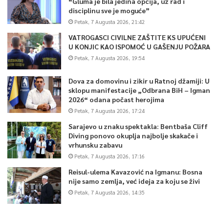
“Gluma je bila jedina opcija, uz rad i
disciplinu sve je moguće”
Petak, 7 Augusta 2026, 21:42
VATROGASCI CIVILNE ZAŠTITE KS UPUĆENI
U KONJIC KAO ISPOMOĆ U GAŠENJU POŽARA
Petak, 7 Augusta 2026, 19:54
Dova za domovinu i zikir u Ratnoj džamiji: U
sklopu manifestacije „Odbrana BiH – Igman
2026“ odana počast herojima
Petak, 7 Augusta 2026, 17:24
Sarajevo u znaku spektakla: Bentbaša Cliff
Diving ponovo okuplja najbolje skakače i
vrhunsku zabavu
Petak, 7 Augusta 2026, 17:16
Reisul-ulema Kavazović na Igmanu: Bosna
nije samo zemlja, već ideja za koju se živi
Petak, 7 Augusta 2026, 14:35