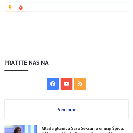
PRATITE NAS NA
Popularno
Mlada glumica Sara Seksan u emisiji Špica: