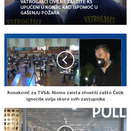
VATROGASCI CIVILNE ZAŠTITE KS
UPUĆENI U KONJIC KAO ISPOMOĆ U
Cijelu emisiju možete pogledati
OVDJE
.
GAŠENJU POŽARA
0
Article Rating
Konaković za TVSA: Nismo zaista shvatili zašto Čelik
ignoriše volju skoro svih zastupnika