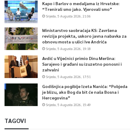
Kapo i Barlov o medaljama iz Hrvatske:
“Trenirali smo jako. Vjerovali smo”
Srijeda, 5 Augusta 2026, 21:06
Ministarstvo saobraćaja KS: Završena
revizija projekta, uskoro javna nabavka za
obnovu mosta u ulici Ive Andrića
Srijeda, 5 Augusta 2026, 19:18
Avdić u Vijećnici primio Dinu Merlina:
Sarajevo i građani su izuzetno ponosni i
zahvalni
Srijeda, 5 Augusta 2026, 17:51
Godišnjica pogibije Izeta Nanića: “Pobjeda
je blizu, ako Bog da bit će naša Bosna i
Hercegovina”
Srijeda, 5 Augusta 2026, 15:49
TAGOVI