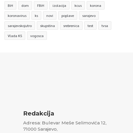
BiH
dom
FBiH
izolacija
kcus
korona
koronavirus
ks
novi
poplave
sarajevo
sarajevskojutro
skupstina
srebrenica
test
tvsa
Vlada KS
vogosca
Redakcija
Adresa: Bulevar Meše Selimovića 12,
71000 Sarajevo,