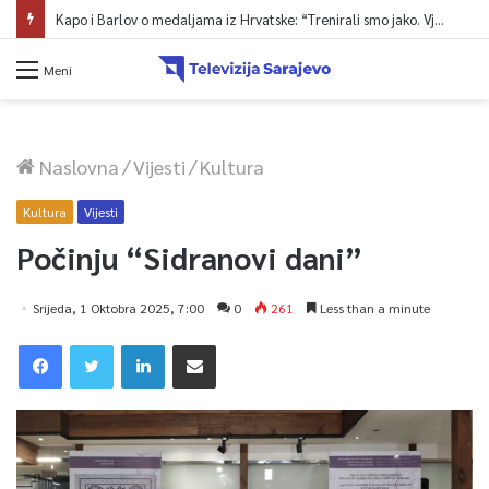
Meni
Naslovna
/
Vijesti
/
Kultura
Kultura
Vijesti
Počinju “Sidranovi dani”
Srijeda, 1 Oktobra 2025, 7:00
0
261
Less than a minute