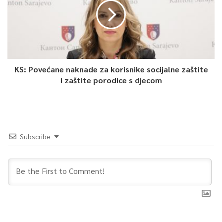
Kako navode u saopćenju za javnost, Zavod zdravstvenog
osiguranja Kantona Sarajevo kontinuirano će pružati podršku
tom procesu i blagovremeno obavještavati javnost o procesu
vakcinacije.
KS: Povećane naknade za korisnike socijalne zaštite
i zaštite porodice s djecom
0
Article Rating
Subscribe