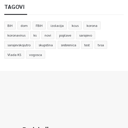
TAGOVI
BiH
dom
FBiH
izolacija
kcus
korona
koronavirus
ks
novi
poplave
sarajevo
sarajevskojutro
skupstina
srebrenica
test
tvsa
Vlada KS
vogosca