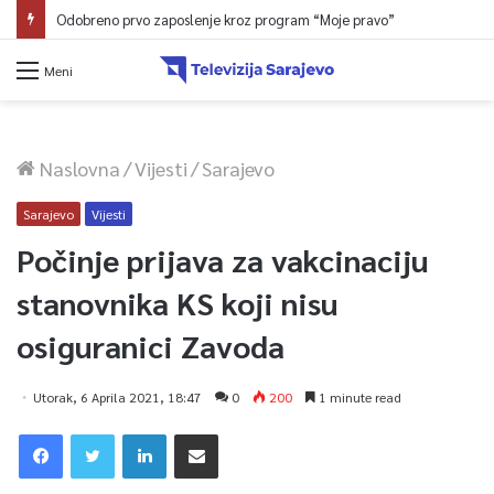
Odobreno prvo zaposlenje kroz program “Moje pravo”
Meni
Naslovna
/
Vijesti
/
Sarajevo
Sarajevo
Vijesti
Počinje prijava za vakcinaciju
stanovnika KS koji nisu
osiguranici Zavoda
Utorak, 6 Aprila 2021, 18:47
0
200
1 minute read