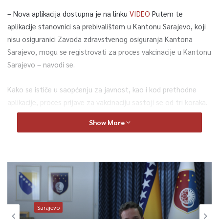
– Nova aplikacija dostupna je na linku
VIDEO
Putem te
aplikacije stanovnici sa prebivalištem u Kantonu Sarajevo, koji
nisu osiguranici Zavoda zdravstvenog osiguranja Kantona
Sarajevo, mogu se registrovati za proces vakcinacije u Kantonu
Sarajevo – navodi se.
Kako se ističe u saopćenju za javnost, kao i kod prethodne
aplikacije, proces prijave za vakcinaciju sastoji se od tri koraka.
Show More
– Stanovnik Kantona Sarajevo, koji nije osiguranik Zavoda,
popunit će i dostaviti tražene podatke. Po okončanju procesa,
registrovani korisnik dobit će potvrdu registracije. Tačnost
podataka o prebivalištu bit će provjerena prije upisa u konačni
registar – navodi se.
Iz Zavoda naglašavaju da je ta aplikacija (kao i prethodna)
Sarajevo
namijenjena isključivo stanovnicima Kantona Sarajevo, da je