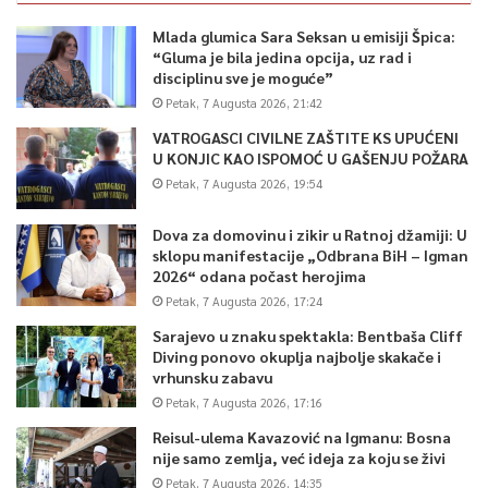
Mlada glumica Sara Seksan u emisiji Špica:
“Gluma je bila jedina opcija, uz rad i
disciplinu sve je moguće”
Petak, 7 Augusta 2026, 21:42
VATROGASCI CIVILNE ZAŠTITE KS UPUĆENI
U KONJIC KAO ISPOMOĆ U GAŠENJU POŽARA
Petak, 7 Augusta 2026, 19:54
Dova za domovinu i zikir u Ratnoj džamiji: U
sklopu manifestacije „Odbrana BiH – Igman
2026“ odana počast herojima
Petak, 7 Augusta 2026, 17:24
Sarajevo u znaku spektakla: Bentbaša Cliff
Diving ponovo okuplja najbolje skakače i
vrhunsku zabavu
Petak, 7 Augusta 2026, 17:16
Reisul-ulema Kavazović na Igmanu: Bosna
nije samo zemlja, već ideja za koju se živi
Petak, 7 Augusta 2026, 14:35