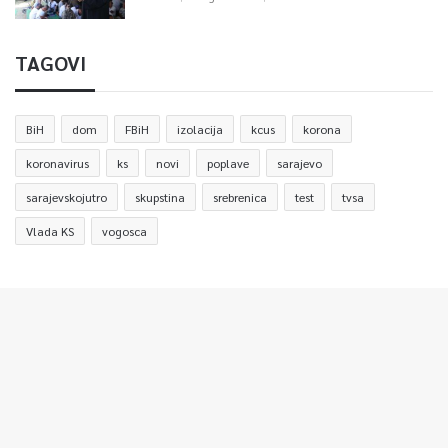
TAGOVI
BiH
dom
FBiH
izolacija
kcus
korona
koronavirus
ks
novi
poplave
sarajevo
sarajevskojutro
skupstina
srebrenica
test
tvsa
Vlada KS
vogosca