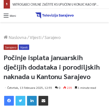
VATROGASCI CIVILNE ZAŠTITE KS UPUĆENI U KONJIC KAO ISPOMOĆ U GAŠENJU POŽARA
Meni
Naslovna
/
Vijesti
/
Sarajevo
Sarajevo
Vijesti
Počinje isplata januarskih
dječijih dodataka i porodiljskih
naknada u Kantonu Sarajevo
Četvrtak, 13 Februara 2025, 12:55
0
235
1 minute read