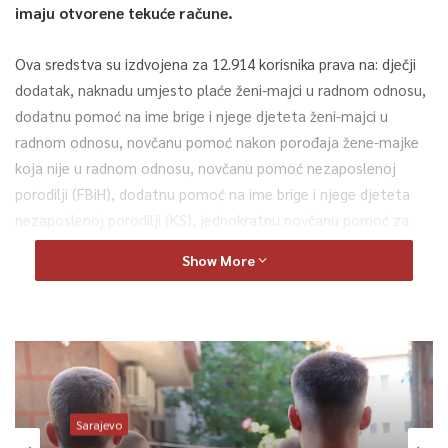
imaju otvorene tekuće račune.
Ova sredstva su izdvojena za 12.914 korisnika prava na: dječji
dodatak, naknadu umjesto plaće ženi-majci u radnom odnosu,
dodatnu pomoć na ime brige i njege djeteta ženi-majci u
radnom odnosu, novčanu pomoć nakon porođaja žene-majke
koja nije u radnom odnosu, novčanu pomoć nezaposlenoj
porodilji (FBiH), dodatnu pomoć na ime brige i njege djeteta
nezaposlenoj porodilji (KS), jednokratnu novčanu pomoć za
opremu novorođenog djeteta, te dodatnu pomoć na ime
Show More
prehrane djeteta do šest mjeseci.
Za ovu namjenu resornog ministarstvo je izdvojilo 6.971.114,88
KM.
0
Sarajevo