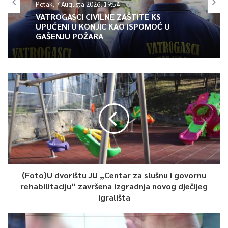
Petak, 7 Augusta 2026, 19:54
Article Rating
VATROGASCI CIVILNE ZAŠTITE KS
UPUĆENI U KONJIC KAO ISPOMOĆ U
GAŠENJU POŽARA
(Foto)U dvorištu JU „Centar za slušnu i govornu
rehabilitaciju“ završena izgradnja novog dječijeg
igrališta