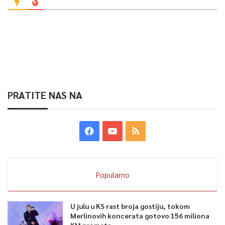
PRATITE NAS NA
Popularno
U julu u KS rast broja gostiju, tokom
Merlinovih koncerata gotovo 156 miliona
KM prometa