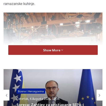
ramazanske kuhinje.
Show More
Bosna i Hercegovina
Ramazanski program TVSA-snimanje
Četvrtak, 6 Augusta 2026, 19:36
Tradiocionalno TVSA će uživo prenositi i top sa Žute tabije koji
Soreca: Zahtjev za pristupanje SEPA-i