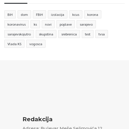
BiH
dom
FBiH
izolacija
kcus
korona
koronavirus
ks
novi
poplave
sarajevo
sarajevskojutro
skupstina
srebrenica
test
tvsa
Vlada KS
vogosca
Redakcija
Adresa: Bulevar Meše Selimovića 12,