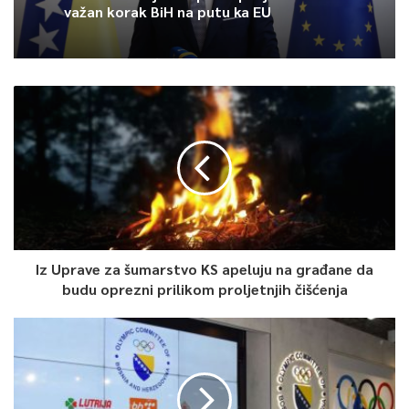
označava kraj dnevnog posta. Budite i ove godine uz
važan korak BiH na putu ka EU
Ramazanski program TVSA
Iz Uprave za šumarstvo KS apeluju na građane da
budu oprezni prilikom proljetnjih čišćenja
0