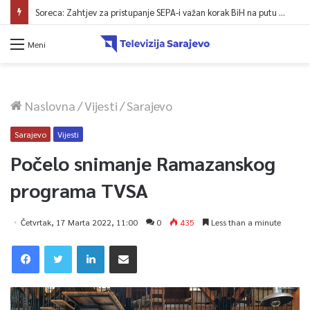
Soreca: Zahtjev za pristupanje SEPA-i važan korak BiH na putu ka EU
Meni
Naslovna
/
Vijesti
/
Sarajevo
Sarajevo
Vijesti
Počelo snimanje Ramazanskog
programa TVSA
Četvrtak, 17 Marta 2022, 11:00
0
435
Less than a minute