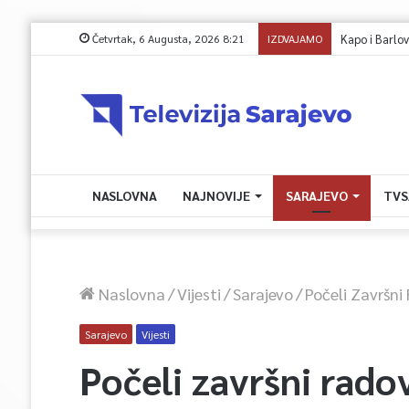
Četvrtak, 6 Augusta, 2026 8:21
IZDVAJAMO
Kapo i Barlov
NASLOVNA
NAJNOVIJE
SARAJEVO
TVS
Naslovna
/
Vijesti
/
Sarajevo
/
Počeli Završni
Sarajevo
Vijesti
Počeli završni rado