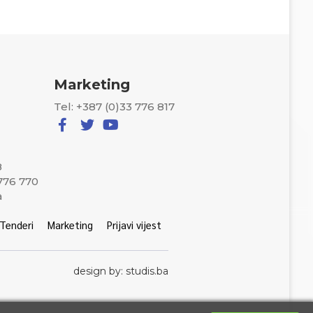
Marketing
Tel: +387 (0)33 776 817
8
 776 770
a
Tenderi
Marketing
Prijavi vijest
design by: studis.ba