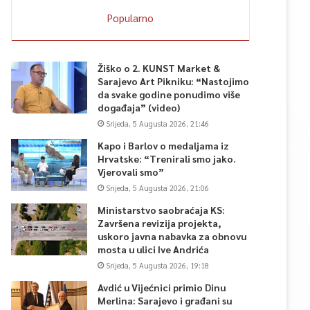
Popularno
Žiško o 2. KUNST Market &
Sarajevo Art Pikniku: “Nastojimo
da svake godine ponudimo više
događaja” (video)
Srijeda, 5 Augusta 2026, 21:46
Kapo i Barlov o medaljama iz
Hrvatske: “Trenirali smo jako.
Vjerovali smo”
Srijeda, 5 Augusta 2026, 21:06
Ministarstvo saobraćaja KS:
Završena revizija projekta,
uskoro javna nabavka za obnovu
mosta u ulici Ive Andrića
Srijeda, 5 Augusta 2026, 19:18
Avdić u Vijećnici primio Dinu
Merlina: Sarajevo i građani su