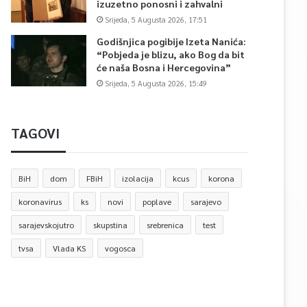
izuzetno ponosni i zahvalni
Srijeda, 5 Augusta 2026, 17:51
Godišnjica pogibije Izeta Nanića:
“Pobjeda je blizu, ako Bog da bit
će naša Bosna i Hercegovina”
Srijeda, 5 Augusta 2026, 15:49
TAGOVI
BiH
dom
FBiH
izolacija
kcus
korona
koronavirus
ks
novi
poplave
sarajevo
sarajevskojutro
skupstina
srebrenica
test
tvsa
Vlada KS
vogosca