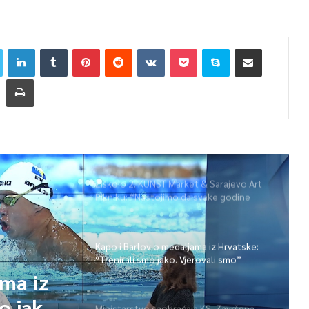
Žiško o 2. KUNST Market & Sarajevo Art
Pikniku: “Nastojimo da svake godine
ponudimo više događaja” (video)
Kapo i Barlov o medaljama iz Hrvatske:
“Trenirali smo jako. Vjerovali smo”
ama iz
o jako.
Ministarstvo saobraćaja KS: Završena