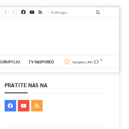
℃
23
 KORUPCIJU
TV RASPORED
Sarajevo, BiH
PRATITE NAS NA