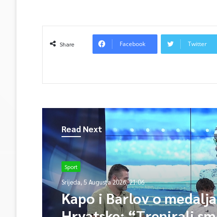
Facebook
Twitter
Share
Read Next
Sport
Srijeda, 5 Augusta 2026, 21:06
Kapo i Barlov o medalj
Hrvatske: “Trenirali sm