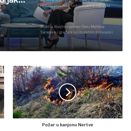
revizija projekta, uskoro javna nabavka
za obnovu mosta u ulici Ive Andrića
Avdić u Vijećnici primio Dinu Merlina:
Sarajevo i građani su izuzetno ponosni i
zahvalni
Požar u kanjonu Nertve