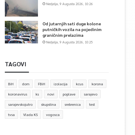
Nedjelja, 9 Augusta 2026, 10:26
Od jutarnjih sati duge kolone
putničkih vozila na pojedinim
graničnim prelazima
Nedjelja, 9 Augusta 2026, 10:25
TAGOVI
BiH
dom
FBiH
izolacija
kcus
korona
koronavirus
ks
novi
poplave
sarajevo
sarajevskojutro
skupstina
srebrenica
test
tvsa
Vlada KS
vogosca