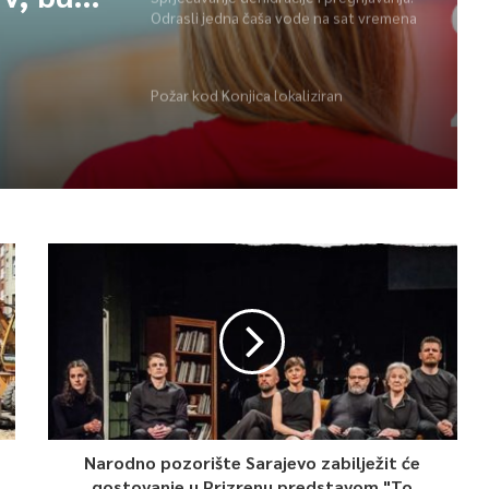
Odrasli jedna čaša vode na sat vremena
Požar kod Konjica lokaliziran
Narodno pozorište Sarajevo zabilježit će
gostovanje u Prizrenu predstavom "To