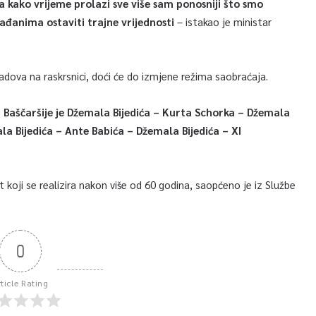
 kako vrijeme prolazi sve više sam ponosniji što smo
rađanima ostaviti trajne vrijednosti
– istakao je ministar
adova na raskrsnici, doći će do izmjene režima saobraćaja.
 Baščaršije je Džemala Bijedića – Kurta Schorka – Džemala
ala Bijedića – Ante Babića – Džemala Bijedića – XI
 koji se realizira nakon više od 60 godina, saopćeno je iz Službe
0
rticle Rating