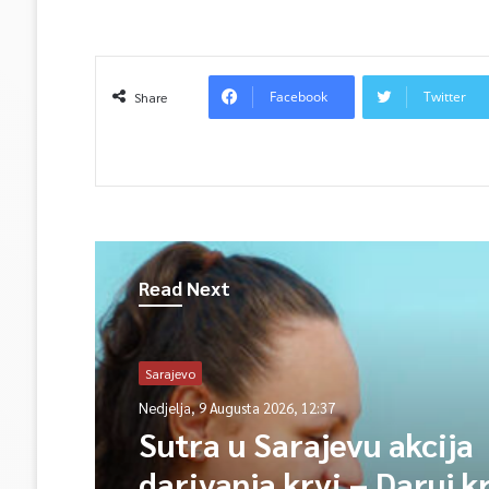
Facebook
Twitter
Share
Read Next
Sarajevo
Nedjelja, 9 Augusta 2026, 12:37
Sutra u Sarajevu akcija
darivanja krvi – Daruj k