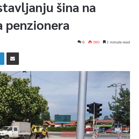
stavljanju šina na
a penzionera
0
380
1 minute read