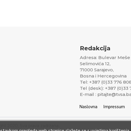
Redakcija
Adresa: Bulevar Meše
Selimovića 12,
71000 Sarajevo,
Bosna i Hercegovina
Tel: +387 (0)33 776 80
Tel (desk): +387 (0)33
E-mail : pitajte@tvsa.b
Naslovna
Impressum
ght 2020, Sva prava zadržana..
Nastavkom pregleda web stranice slažete se s uvjetima korištenja.