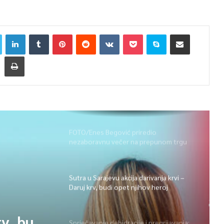
FOTO/Enes Begović priredio
nezaboravnu večer na prepunom trgu
na Ilidži
Sutra u Sarajevu akcija darivanja krvi –
Daruj krv, budi opet njihov heroj
rv, budi
Sprječavanje dehidracije i pregrijavanja: