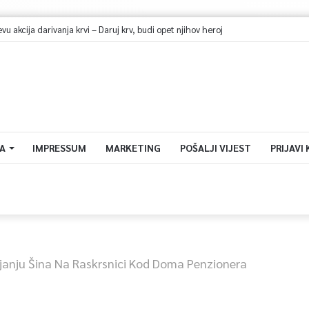
akcija darivanja krvi – Daruj krv, budi opet njihov heroj
A
IMPRESSUM
MARKETING
POŠALJI VIJEST
PRIJAVI
ljanju Šina Na Raskrsnici Kod Doma Penzionera