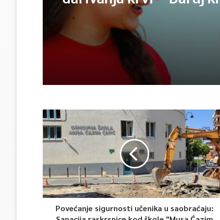
opet njihov heroj
Povećanje sigurnosti učenika u saobraćaju:
Sanacija raskrsnice kod škole "Musa Ćazim