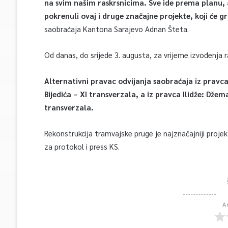
na svim našim raskrsnicima. Sve ide prema planu, a
pokrenuli ovaj i druge značajne projekte, koji će g
saobraćaja Kantona Sarajevo Adnan Šteta.
Od danas, do srijede 3. augusta, za vrijeme izvođenja r
Alternativni pravac odvijanja saobraćaja iz pravca
Bijedića – XI transverzala, a iz pravca Ilidže: Džem
transverzala.
Rekonstrukcija tramvajske pruge je najznačajniji projekt
za protokol i press KS.
A