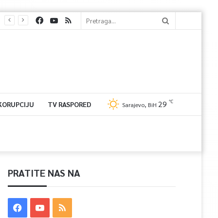
℃
29
 KORUPCIJU
TV RASPORED
Sarajevo, BiH
PRATITE NAS NA