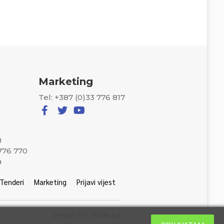
Marketing
Tel: +387 (0)33 776 817
8
 776 770
a
Tenderi
Marketing
Prijavi vijest
design by: studis.ba