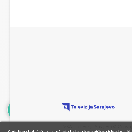
TVSA - Televizija Sarajevo © Copyri
Koristimo kolačiće za pružanje boljeg korisničkog iskustva. 