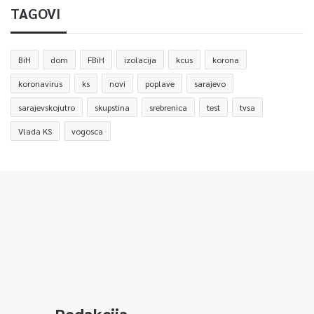
TAGOVI
BiH
dom
FBiH
izolacija
kcus
korona
koronavirus
ks
novi
poplave
sarajevo
sarajevskojutro
skupstina
srebrenica
test
tvsa
Vlada KS
vogosca