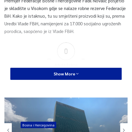
Premijer Federacije Bosne i Hercegovine Fadil Novalić posjetio
je skladište u Visokom gdje se nalaze robne rezerve Federacije
BiH. Kako je istaknuo, tu su smješteni proizvodi koji su, prema
Uredbi Vlade FBiH, namijenjeni za 17.000 socijalno ugroženih
porodica, saopćeno je iz Vlade FBiH.
0
Article Rating
Show More
Bosna i Hercegovina