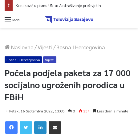
Konaković u pismu UN-u: Zastrašivanje preživjelih
Meni
Naslovna
/
Vijesti
/
Bosna I Hercegovina
Bosna i Hercegovina
Vijesti
Počela podjela paketa za 17 000
socijalno ugroženih porodica u
FBiH
Petak, 16 Septembra 2022, 13:08
0
354
Less than a minute