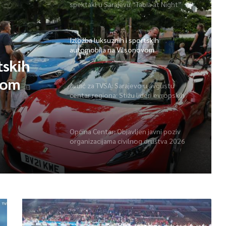
spektakl u Sarajevu “Tabia at Night”
Izložba luksuznih i sportskih
automobila na Vilsonovom
tskih
vom
Avdić za TVSA: Sarajevo u avgustu
centar regiona: Stižu lideri evropskih
gradova
Općina Centar: Objavljen javni poziv
organizacijama civilnog društva 2026