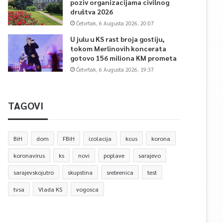
poziv organizacijama civilnog
društva 2026
Četvrtak, 6 Augusta 2026, 20:07
U julu u KS rast broja gostiju,
tokom Merlinovih koncerata
gotovo 156 miliona KM prometa
Četvrtak, 6 Augusta 2026, 19:37
TAGOVI
BiH
dom
FBiH
izolacija
kcus
korona
koronavirus
ks
novi
poplave
sarajevo
sarajevskojutro
skupstina
srebrenica
test
tvsa
Vlada KS
vogosca