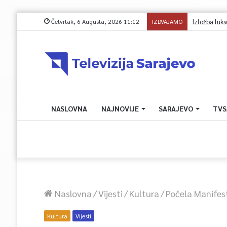
Četvrtak, 6 Augusta, 2026 11:12
IZDVAJAMO
Izložba luksuzn
NASLOVNA
NAJNOVIJE
SARAJEVO
TVS
Naslovna
/
Vijesti
/
Kultura
/
Počela Manifes
Kultura
Vijesti