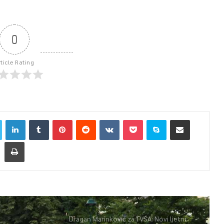
0
rticle Rating
Dragan Marinković za TVSA: Novi ljetni