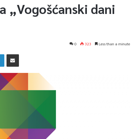
ja „Vogošćanski dani
0
323
Less than a minute