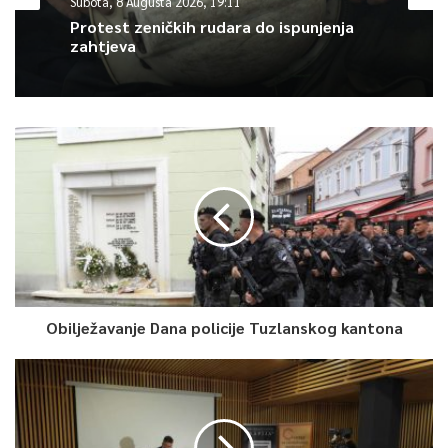
Subota, 8 Augusta 2026, 19:11
Kluba srpskog naroda i četiri delegata iz Kluba bošnjačkog
Protest zeničkih rudara do ispunjenja
naroda.
zahtjeva
Vijeće ministara BiH na vanrednoj telefonskoj sjednici održanoj
17. maja nije postiglo konsenzus u vezi s predloženim dnevnim
redom i Prijedlogom odluke o odobravanju raspodjele i
korištenju dijela prenesenih sredstava akumuliranog viška
prihoda iz prethodnih godina na ime rashoda programa
posebne namjene u 2022. godini, a koju je predložila Centralna
izborna komisija BiH.
0
Obilježavanje Dana policije Tuzlanskog kantona
Article Rating