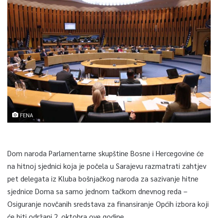
FENA
Dom naroda Parlamentarne skupštine Bosne i Hercegovine će
na hitnoj sjednici koja je počela u Sarajevu razmatrati zahtjev
pet delegata iz Kluba bošnjačkog naroda za sazivanje hitne
sjednice Doma sa samo jednom tačkom dnevnog reda –
Osiguranje novčanih sredstava za finansiranje Općih izbora koji
će biti održani 2. oktobra ove godine.