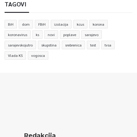
TAGOVI
BiH
dom
FBiH
izolacija
kcus
korona
koronavirus
ks
novi
poplave
sarajevo
sarajevskojutro
skupstina
srebrenica
test
tvsa
Vlada KS
vogosca
Redakcija