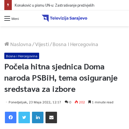
Konaković u pismu UN-u: Zastrašivanje preživjelih
Meni
Naslovna
/
Vijesti
/
Bosna I Hercegovina
Bosna i Hercegovina
Počela hitna sjednica Doma
naroda PSBiH, tema osiguranje
sredstava za izbore
Ponedjeljak, 23 Maja 2022, 12:17
0
202
1 minute read