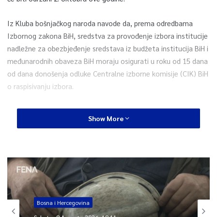
Iz Kluba bošnjačkog naroda navode da, prema odredbama
Izbornog zakona BiH, sredstva za provođenje izbora institucije
nadležne za obezbjeđenje sredstava iz budžeta institucija BiH i
međunarodnih obaveza BiH moraju osigurati u roku od 15 dana
od dana donošenja odluke Centralne izborne komisije (CIK) BiH
o raspisivanju izbora.
Predložili su da Dom naroda na hitnoj sjednici donese i
Show More
zaključak „da se nalaže Vijeću ministara BiH da, u skladu sa
Zakonom o finansiranju institucija BiH, u roku od 24 sata od
donošenja ovog zaključka, na prijedlog CIK-a BiH, donose
odluku o odobravanju i raspodjeli sredstava u iznosu od 12,5
miliona KM na ime rashoda CIK-a BiH za održavanje Općih
izbora 2022. godine.
Bosna i Hercegovina
Sjednici prisustvje 14 delegata, po pet iz Kluba hrvatskog i